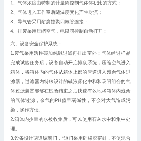
1、气体浓度由特制的计量筒控制气体体积比的方式；
2、气体进入工作室后随温度变化产生对流；
3、导气管采用耐腐蚀聚四氟管连接；
4、排废采用压缩空气，电磁阀控制自动打开；
六、设备安全保护系统：
1.废气采用活性碳加纯碱过滤再排出室外；气体经过样品
完成试验任务后，设备自动开启排废系统，压缩空气进入
箱体，将箱体内的气体从箱体上部的管道进入残余气体过
滤器，过滤器内特殊设计的碱液雾化中和和吸附组合的气
体过滤装置能够在试验结束之后快速有效地将箱体内残余
的气体过滤，余气的PH值呈弱碱性，不会对大气造成污
染，操作方便。
2.箱体内少量的水被收集后，可以使用石灰水中和集中处
理。
3.设备设计两道玻璃门，*道门采用硅橡胶密封，不使混合