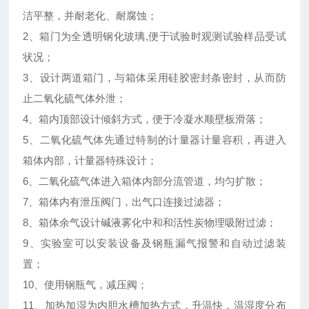
洁平整，并耐老化、耐腐蚀；
2、箱门为全透明钢化玻璃,便于试验时观测试验样品受试
状况；
3、设计两道箱门，与箱体采用硅胶密封条密封，从而防
止二氧化硫气体外泄；
4、箱内顶部设计倾斜方式，便于冷凝水顺壁板滑落；
5、二氧化硫气体先通过特制的计量器计量容积，再进入
箱体内部，计量器特殊设计；
6、二氧化硫气体进入箱体内部分流管道，均匀扩散；
7、箱体内有泄压阀门，出气口连接过滤器；
8、箱体余气设计碱液雾化中和和活性炭物理吸附过滤；
9、实验室可以安装设备及钢瓶漏气报警和自动过滤装
置；
10、使用钢瓶气，减压阀；
11、加热加湿为内胆水槽加热方式，升温快，温湿度分布