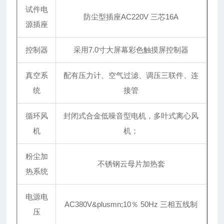
试件电
防尘型插座AC220V 三芯16A
源插座
控制器
采用7.0寸大屏幕彩色触摸屏控制器
真空系
配有压力计、空气过滤、调压三联件、连
统
接管
循环风
封闭式合金低噪音型电机，多叶式离心风
机
机；
粉尘加
不锈钢云母片加热套
热系统
电源电
AC380V
&plusmn;10％ 50Hz 三相五线制
压