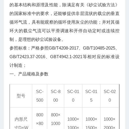
的基本结构和原理及性能，除满足有关《砂尘试验方法》
的国家标准中的要求，还能够提供非层流状的载尘的垂直
循环气流，具有能观察的循环使用灰尘的功能；并对其循
环大的载尘气流可以平滑调速和开停自动定时或连续控
制，是理想的砂尘试验设备。
参照标准：严格参照GB/T4208-2017、GB/T10485-2025、
GB/T2423.37-2016、GBT4942.1-2021等相对应的标准设
计制造；
一、产品规格及参数
SC-
SC-8
SC-01
SC-01
SC-02
型号
500
00
0
5
0
800
800×
内形尺
1000×
1000×
1000×
×80
1000
寸D×W
1000×
1500×
2000×