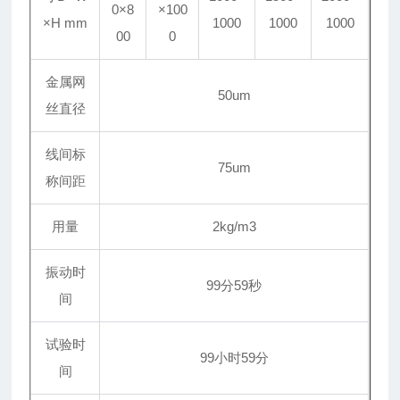
0×8
×100
×H mm
1000
1000
1000
00
0
金属网
50um
丝直径
线间标
75um
称间距
用量
2kg
/m3
振动时
99
分59秒
间
试验时
99
小时59分
间