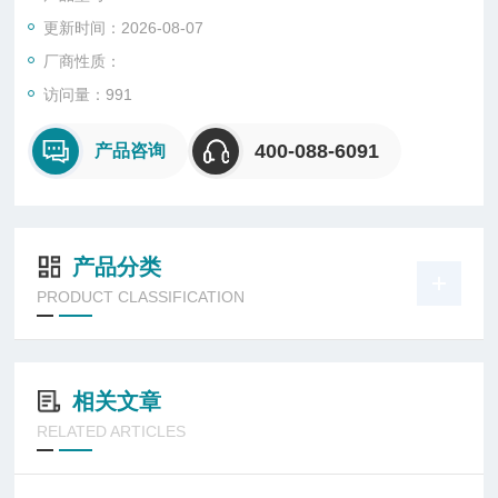
箱中，按预定时间对试样进行检测，从试样表面发生的龟裂或其
更新时间：2026-08-07
它性能的变化程度，以评定橡胶的耐臭氧老化性能。
厂商性质：
访问量：991
400-088-6091
产品咨询
产品分类
PRODUCT CLASSIFICATION
相关文章
RELATED ARTICLES