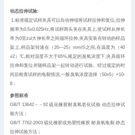
动态拉伸试验:
1.标准规定试样夹具可以自动伸缩将试样拉伸和复位,拉伸
频率为0.5±0.025Hz,将试样两头夹在夹具上,使试样从伸长
率为0至zui大伸长率之间循环拉伸,夹具安装在转动的样品
架上,样品架转速在（20—25）mm/S之间,在温度为（40
±2）℃,相对湿度不大于65%,规定的臭氧浓度下,夹具循环
拉伸和复位并随样品架一起转动进行试验。经过规定的时
间后检查试样的龟裂情况,一般臭氧浓度选择（50±5）×10-
8 ;
参照标准
GB/T 13642－－92 硫化橡胶耐臭氧老化试验 动态拉伸试
验方法；
GB/T 7762-2003 硫化橡胶或热塑性橡胶 耐臭氧龟裂 静态
拉伸试验方法；