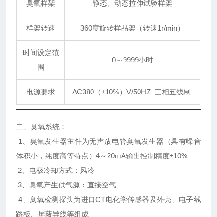
臭氧样架
静态、动态拉伸试验样架
样架转速
360度旋转样品架（转速1r/min）
时间设定范
0～9999小时
围
电源要求
AC380（±10%）V/50HZ 三相五线制
二、臭氧系统：
1、臭氧发生器主件为无声放电管臭氧发生器（具有噪音
体积小，纯度高等特点）4～20mA输出控制精度±10%
2、电极冷却方式：风冷
3、臭氧产生供气源：直接空气
4、臭氧检测探头为进口CT电化学传感器及外壳、电子线
路板、屏蔽导线等组成