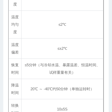
度
温度
均匀
≤2℃
度
温度
≤±2℃
偏差
恢复
≤5分钟（与冷却水温、暴露温差、恒温时间、
时间
试样重量有关）
降温
20℃ ～ -40℃约50分钟（单独运转时）
时间
转换
10±5S