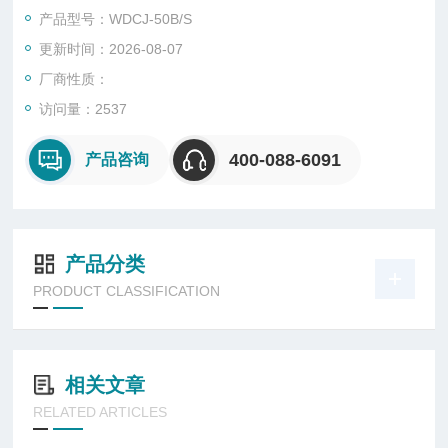
基扳、电子芯片 IC 、半导体陶磁及高分子材料之物理牲变化 ,
产品型号：WDCJ-50B/S
调试其材料对高、低温的反复抵拉力及产品于热胀冷缩产出的化
更新时间：2026-08-07
学变化或物理伤害
厂商性质：
访问量：2537
400-088-6091
产品咨询
产品分类
PRODUCT CLASSIFICATION
相关文章
RELATED ARTICLES