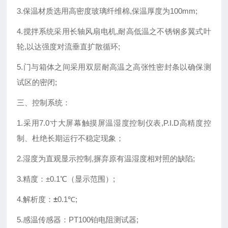
3.保温材质选用高密度玻璃纤维棉,保温厚度为100mm;
4.搅拌系统采用长轴风扇电机,耐高低温之不锈钢多翼式叶
轮,以达强度对流垂直扩散循环;
5.门与箱体之间采用双层耐高温之高张性密封条以确保测
试区的密闭;
三、控制系统：
1.采用7.0寸大屏幕触摸屏温湿度控制仪表,P.I.D高精度控
制、杜绝长期运行不稳定现象；
2.湿度为直观显示控制,摒弃原有温湿度相对照的缺陷;
3.精度：
±
0.1℃（显示范围）;
4.解析度：
±
0.1℃;
5.感温传感器：PT100铂电阻测试器;