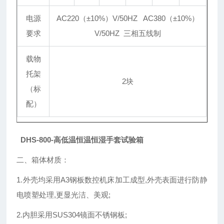
电源
AC220（
±
10%）V/50HZ AC380（
±
10%）
要求
V/50HZ 三相五线制
载物
托架
2块
（标
配）
DHS-800-
高低温恒温恒湿手套试验箱
二、箱体材质：
1.外壳均采用A3钢板数控机床加工成型,外壳表面进行防静
电喷塑处理,更显光洁、美观;
2.内胆采用SUS304镜面不锈钢板;