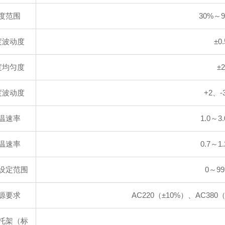
度范围
30%～9
度波动度
±0
度均匀度
±
度波动度
+2、-
温速率
1.0～3.
温速率
0.7～1.
设定范围
0～99
源要求
AC220（
±
10%）、AC380
托架（标