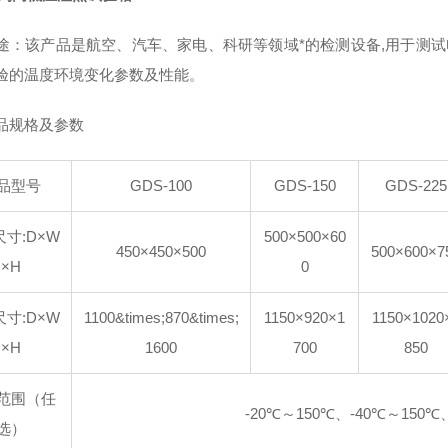
途：该产品是航空、汽车、家电、科研等领域*的检测设备,用于测
验的温度环境变化参数及性能。
品规格及参数
品型号
GDS-100
GDS-150
GDS-225
寸:D×W
500×500×60
450×450×500
500×600×7
×H
0
寸:D×W
1100&times;870&times;
1150×920×1
1150×1020
×H
1600
700
850
范围（任
-20℃～150℃、-40℃～150℃
选）