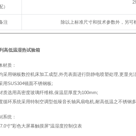
2
配）
备注
除以上标准尺寸和技术参数外，另可
系列高低温湿热试验箱
体材质：
壳均采用钢板数控机床加工成型,外壳表面进行防静电喷塑处理,更显光洁
采用SUS304镜面不锈钢板;
温材质选用高密度玻璃纤维棉,保温层厚度为100mm;
湿度循环系统采用特制空调型低噪音长轴风扇电机,耐高低温之不锈钢
制系统：
“7.0寸”彩色大屏幕触摸屏”温湿度控制仪表