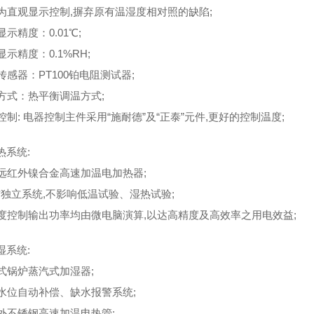
度为直观显示控制,摒弃原有温湿度相对照的缺陷;
显示精度：0.01℃;
显示精度
：
0.1%RH;
传感器：PT100铂电阻测试器;
制方式：热平衡调温方式;
控制: 电器控制主件采用“施耐德”及“正泰”元件,更好的控制温度;
热系统:
用远红外镍合金高速加温电加热器;
温*独立系统,不影响低温试验、湿热试验;
湿度控制输出功率均由微电脑演算,以达高精度及高效率之用电效益;
湿系统:
置式锅炉蒸汽式加湿器;
有水位自动补偿、缺水报警系统;
红外不锈钢高速加温电热管;