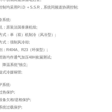
控制均采用P.I.D ＋S.S.R，系统同频道协调控制;
冷系统:
缩机：原装法国泰康机组;
冷方式：单（双）机制冷（风冷型）;
凝方式：强制风冷却;
剂：R404A、R23（环保型）;
统管路均作通气加压48H捡漏测试;
、降温系统*独立;
螺旋式冷媒铜管;
护系统:
过热保护;
设备欠相/逆相保护;
冷系统过载保护;