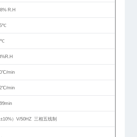
8% R.H
.5℃
2℃
3%R.H
0℃/min
2℃/min
99min
（
±
10%）V/50HZ 三相五线制