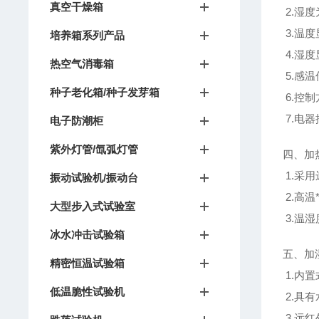
真空干燥箱
2.湿
3.温度
培养箱系列产品
4.湿
度
热空气消毒箱
5.感温
种子老化箱/种子发芽箱
6.控
7.电器
电子防潮柜
紫外灯管/氙弧灯管
四、加
1.采
振动试验机/振动台
2.高
大型步入式试验室
3.温
冰水冲击试验箱
五、加
精密恒温试验箱
1.内
低温脆性试验机
2.具
3.远