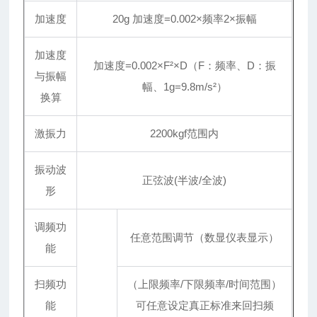
加速度
20g 加速度=0.002×频率2×振幅
加速度
加速度=0.002×F²×D（F：频率、D：振
与振幅
幅、1g=9.8m/s²）
换算
激振力
2200kgf范围内
振动波
正弦波(半波/全波)
形
调频功
任意范围调节（数显仪表显示）
能
扫频功
（上限频率/下限频率/时间范围）
能
可任意设定真正标准来回扫频