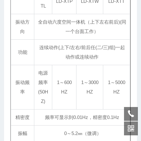
LD-XTP
LD-XTW
LD-XTT
TL
振动方
全自动六度空间一体机（上下左右前后)(同
向
一个台面工作）
连续动作{上下/左右/前后任(二/三)组}一起
功能
动作或连续动作
电源
振动频
频率
1～600
1～3000
1～5000
率
(50H
HZ
HZ
HZ
Z)
精密度
频率可显示到0.01Hz，精密度0.1Hz
振幅
0～5.2㎜（微调）