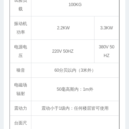
试验负
100KG
载
振动机
2.2KW
3.3KW
功率
电源电
380V 50
220V 50HZ
压
HZ
噪音
60分贝以内（3米外）
电磁场
50毫高斯内：1m外
辐射
震动力
震动小于1级内：任何楼层皆可使用
台面尺