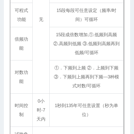
可程式
15段每段可任意设定（频率/时
功能
无
间）可循环
15段成倍数增加,①.低频到高频
倍频功
②.高频到低频 ③.低频到高频再到
能
低频/可循环
①．下频到上频 ②．上频到下频
对数功
③．下频到上频再到下频—3种模
能
式对数/可循环
0小
时间控
1秒到135年可任意设置（秒为单
时-7
制
位）
天内