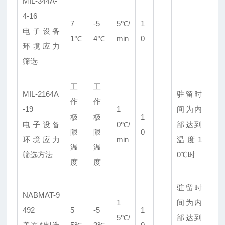
MIL-344A-
4-16
7
-5
5℃/
1
电子设备
1℃
4℃
min
0
环境应力
筛选
工
工
MIL-2164A
驻留时
作
作
-19
1
间为内
极
极
1
电子设备
0℃/
部达到
限
限
0
环境应力
min
温度1
温
温
筛选方法
0℃时
度
度
驻留时
NABMAT-9
1
间为内
492
5
-5
1
5℃/
部达到