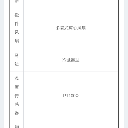
器
搅
拌
多翼式离心风扇
风
扇
马
冷凝器型
达
温
度
传
PT100Ω
感
器
脚