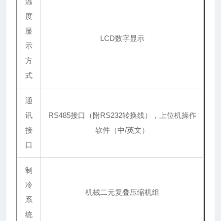
温
度
显
LCD数字显示
示
方
式
通
讯
RS485接口（附RS232转换线），上位机操作
接
软件（中/英文）
口
制
冷
机械二元复叠压缩机组
系
统