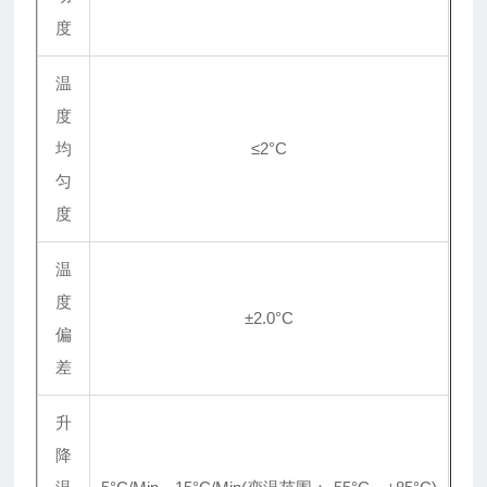
度
温
度
均
≤2°C
匀
度
温
度
±2.0°C
偏
差
升
降