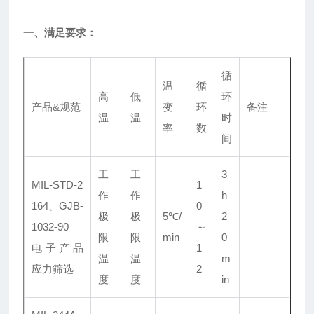
一、满足要求：
循
温
循
高
低
环
产品&规范
变
环
备注
温
温
时
率
数
间
工
工
3
MIL-STD-2
1
作
作
h
164、GJB-
0
极
极
5℃/
2
1032-90
～
限
限
min
0
电子产品
1
温
温
m
应力筛选
2
度
度
in