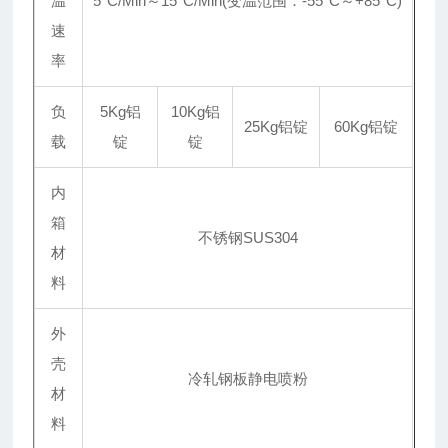
温
5°C/Min～15°C/Min(变温范围：-55°C～+85°C)
速
率
负
5Kg铝
10Kg铝
25Kg铝锭
60Kg铝锭
载
锭
锭
内
箱
不锈钢SUS304
材
料
外
壳
冷轧钢板静电喷粉
材
料