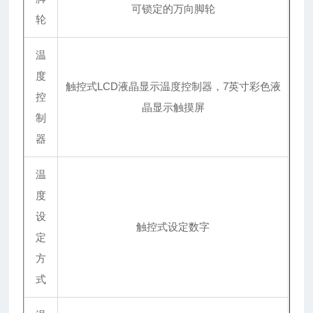
可锁定的万向脚轮
轮
温
度
触控式LCD液晶显示温度控制器，7英寸彩色液
控
晶显示触摸屏
制
器
温
度
设
触控式设定数字
定
方
式