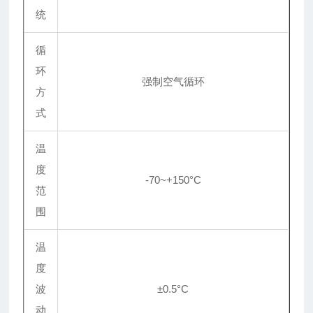
统
循
环
强制空气循环
方
式
温
度
-70~+150°C
范
围
温
度
波
±0.5°C
动