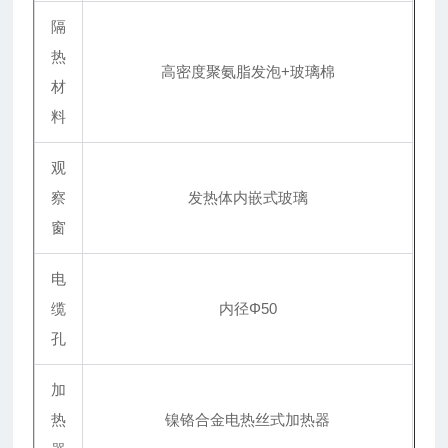
隔
热
高密度聚氨脂发泡+玻璃棉
材
料
观
察
发热体内嵌式玻璃
窗
电
缆
内径Φ50
孔
加
热
镍铬合金电热丝式加热器