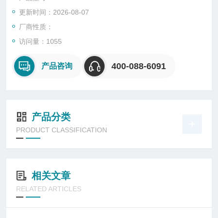
在零件材料瑕疵、制程瑕疵、工艺瑕疵]，以避免该产品于使用过
更新时间：2026-08-07
程中，受到环境应力的考验时而导致失效，造成不必要的损失，
对于提高产
厂商性质：
访问量：1055
400-088-6091
产品咨询
产品分类
PRODUCT CLASSIFICATION
相关文章
RELATED ARTICLES