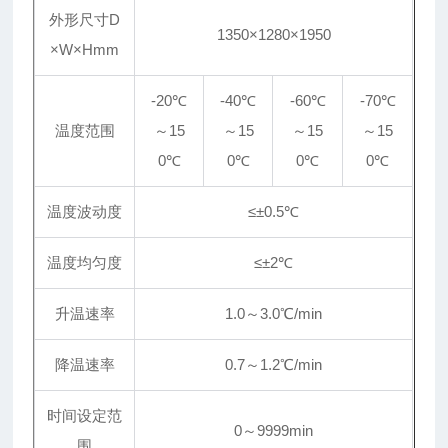
外形尺寸D
1350×1280×1950
×W×Hmm
-20℃
-40℃
-60℃
-70℃
温度范围
～15
～15
～15
～15
0℃
0℃
0℃
0℃
温度波动度
≤±0.5℃
温度均匀度
≤
±
2℃
升温速率
1.0～3.0℃/min
降温速率
0.7～1.2℃/min
时间设定范
0～9999min
围