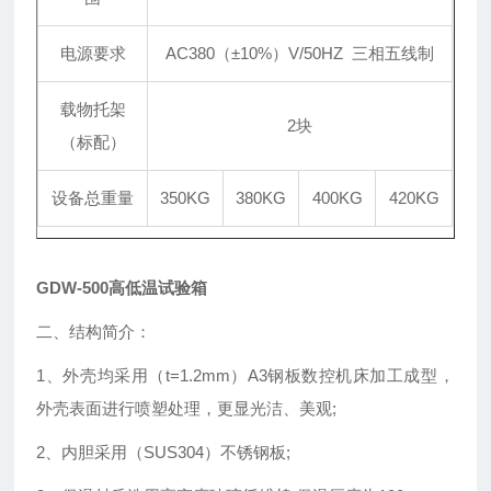
电源要求
AC380（
±
10%）V/50HZ 三相五线制
载物托架
2块
（标配）
设备总重量
350KG
380KG
400KG
420KG
GDW-500高低温试验箱
二、结构简介：
1、外壳均采用（t=1.2mm）A3钢板数控机床加工成型，
外壳表面进行喷塑处理，更显光洁、美观;
2、内胆采用（SUS304）
不锈钢
板;