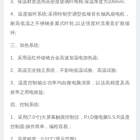
3、保温材质选用高密度玻璃纤维棉.保温厚度为100mm;
4、温度循环系统:采用特制空调型低噪音长轴风扇电机，
耐高低温之不锈钢多翼式叶轮,以达强度对流垂直扩散循
环;
三、加热系统:
1、采用远红外镍铬合金高速加温电加热器;
2、高温完全独立系统，不影响低温试验、高温试验;
3、温度控制输出功率均由微电脑演算，以达高精度及高
效率之用电效益;
四、控制系统:
1、采用(7.0寸)大屏幕触摸控制仪，P.I.D微电脑S.S.R温度
控制器;操作简单，编程容易；
2、温度精度：0.01℃(显示范围);