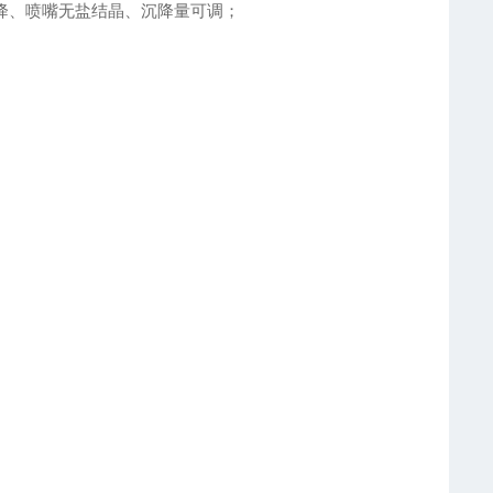
降、喷嘴无盐结晶、沉降量可调；