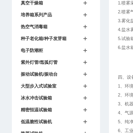
真空干燥箱
1.喷
2.喷
培养箱系列产品
3.雾
热空气消毒箱
4.盐
种子老化箱/种子发芽箱
5.试
6.盐
电子防潮柜
紫外灯管/氙弧灯管
振动试验机/振动台
四、设
大型步入式试验室
1、环
2、环境
冰水冲击试验箱
3、机
精密恒温试验箱
4、气
低温脆性试验机
5、纯净
6、工