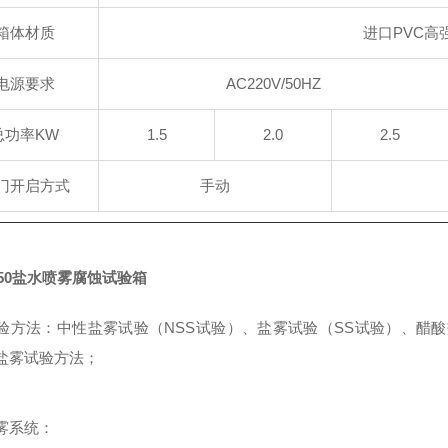
箱体材质
进口PVC高
电源要求
AC220V/50HZ
总功率KW
1.5
2.0
2.5
门开启方式
手动
150盐水喷雾腐蚀试验箱
验方法：中性盐雾试验（NSS试验）、盐雾试验（SS试验）、醋酸
盐雾试验方法；
雾系统：