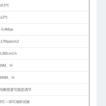
±
0.5℃
≤
±
2℃
～0.4Mpa
.17Mpa/cm2
L/80cm2.h
99M、H
999M、H
间断喷雾可随意调节
5℃～30℃倾斜试验