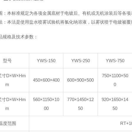
围：本标准规定为各项金属底材于电镀后、有机或无机涂装后等各项
法：本法是使用盐水喷雾试验机将氯化纳溶液，以雾状喷于电镀被覆
品规格及技术参数：
型号
YWS-150
YWS-250
YWS-750
寸D×W×Hm
750×1100×50
450×600×400
600×900×500
m
0
寸D×W×Hm
560×1150×10
770×1450
×12
920×1650
×14
m
00
50
50
温度范围
RT+