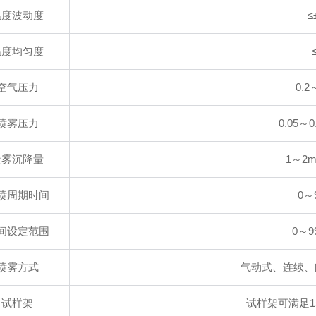
温度波动度
≤
温度均匀度
空气压力
0.2
喷雾压力
0.05～0
盐雾沉降量
1～2m
喷周期时间
0～
间设定范围
0～9
喷雾方式
气动式、连续、
试样架
试样架可满足1