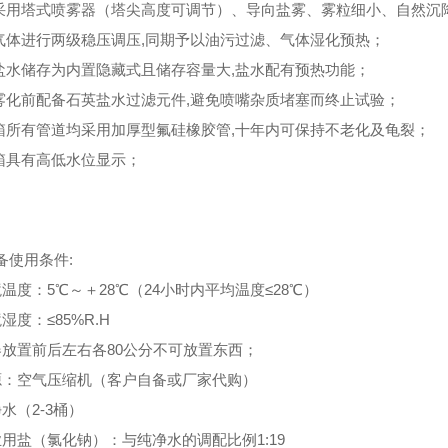
雾采用塔式喷雾器（塔尖高度可调节）、导向盐雾、雾粒细小、自然沉
雾气体进行两级稳压调压,同期予以油污过滤、气体湿化预热；
化盐水储存为内置隐藏式且储存容量大,盐水配有预热功能；
水雾化前配备石英盐水过滤元件,避免喷嘴杂质堵塞而终止试验；
验箱所有管道均采用加厚型氟硅橡胶管,十年内可保持不老化及龟裂；
水箱具有高低水位显示；
备使用条件:
境温度：5℃～＋28℃（24小时内平均温度≤28℃）
湿度：≤85%R.H
器放置前后左右各80公分不可放置东西；
源：空气压缩机（客户自备或厂家代购）
水（2-3桶）
业用盐（氯化钠）：与纯净水的调配比例1:19