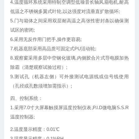
4.温度循环系统采用特制空调型低噪音长轴风扇电机,耐高
低温之不锈钢多翼式叶轮,以达强度对流垂直扩散循环;
5.门与箱体之间采用双层耐高温之高张性密封条以确保测
试区的密闭;
6.采用无反作用门把手,操作更容易;
7.机器底部采用高品质可固定式PU活动轮;
8.观察窗采用多层中空钢化玻璃,内侧胶合片式导电膜加热
除霜（清楚观察试验过程）;
9.测试孔（机器左侧）可外接测试电源线或信号线使用
（孔径或孔数须增加需指示）;
四、控制系统：
1.采用7.0寸大屏幕触摸屏温度控制仪表,P.I.D微电脑S.S.R
温度控制器;
2.温度显示精度：0.01℃
3.湿度显示精度：0.1%RH