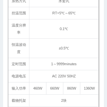
加热方式
水套式
控温范围
RT+5℃～65℃
温度分辨
0.1℃
率
恒温波动
±0.5℃
度
定时范围
1～9999minutes
电源电压
AC 220V 50HZ
输入功率
460W
660W
860W
1360W
载物托架
2块