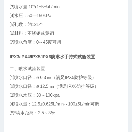
⑶喷水量:10*(1±5%)L/min
⑷水压：50—150kPa
⑸孔数：约121个
⑹材料：不锈钢或黄铜
⑺喷水角度：0～45度可调
IPX3/IPX4/IPX5/IPX6防淋水手持式试验装置
二、喷水试验装置
⑴喷水口径：ø 6.3 ㎜（满足IPX5防护等级）
⑵喷水口径：ø 12.5 ㎜（满足IPX6防护等级）
⑶喷水水压：30～100kpa
⑷喷水量：12.5±0.625L/min～100±5L/min可调
⑸*喷水距离：2.5～3米