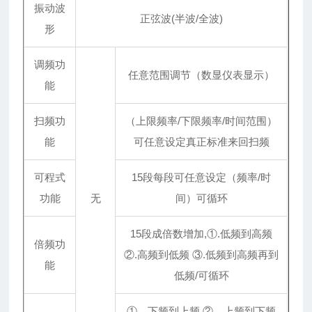
振动波
正弦波(半波/全波)
形
调频功
任意范围调节（数显仪表显示）
能
扫频功
（上限频率/下限频率/时间范围）
能
可任意设定真正标准来回扫频
可程式
15段每段可任意设定（频率/时
功能
无
间）可循环
15段成倍数增加,①.低频到高频
倍频功
②.高频到低频 ③.低频到高频再到
能
低频/可循环
①．下频到上频 ②．上频到下频