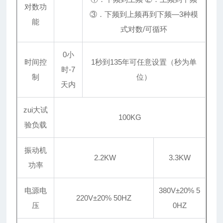
对数功
③．下频到上频再到下频—3种模
能
式对数/可循环
0小
时间控
1秒到135年可任意设置（秒为单
时-7
制
位）
天内
zui大试
100KG
验负载
振动机
2.2KW
3.3KW
功率
电源电
380V±20% 5
220V±20% 50HZ
压
0HZ