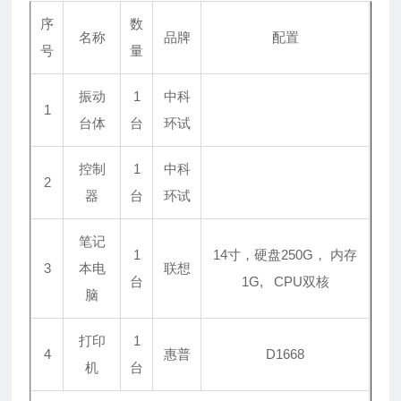
序
数
名称
品牌
配置
号
量
振动
1
中科
1
台体
台
环试
控制
1
中科
2
器
台
环试
笔记
1
14寸，硬盘250G， 内存
3
本电
联想
台
1G, CPU双核
脑
打印
1
4
惠普
D1668
机
台