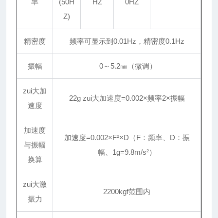
率
(50H
HZ
0HZ
Z)
精密度
频率可显示到0.01Hz，精密度0.1Hz
振幅
0～5.2㎜（微调）
zui大加
22g zui大加速度=0.002×频率2×振幅
速度
加速度
加速度=0.002×F²×D（F：频率、D：振
与振幅
幅、1g=9.8m/s²）
换算
zui大激
2200kgf范围内
振力