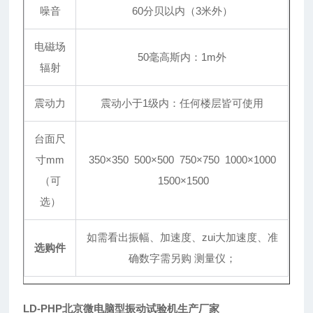
噪音
60分贝以内（3米外）
电磁场
50毫高斯内：1m外
辐射
震动力
震动小于1级内：任何楼层皆可使用
台面尺
寸mm
350×350 500×500 750×750 1000×1000
（可
1500×1500
选）
如需看出振幅、加速度、zui大加速度、准
选购件
确数字需另购 测量仪；
LD-PHP北京微电脑型振动试验机生产厂家