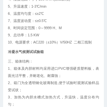
5、升温速度：1-3℃/min
6、温度均匀度：≤±2℃
7、温度波动度：≤±0.5℃
8、时间设定范围：0～9999 H、M
9、总功率：1.5 KW
10、电源要求：AC220（±10%）V/50HZ 二相三线制
冷凝水气候测试试验箱
三、箱体结构：
1、箱体及内胆材料均采用进口PVC增强硬质塑料板，表
面光洁平整，并耐老化、耐腐蚀；
2、箱门为全透明钢化玻璃制造,便于试验时观测试验样品
受试状；
3、加热为内胆水槽式加热方式，升温快，温度分布均
匀；