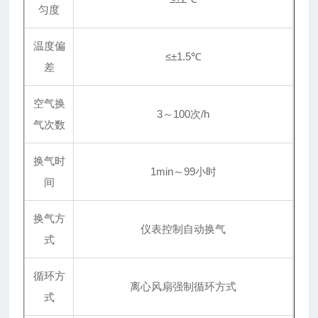
匀度
温度偏
≤±1.5℃
差
空气换
3～100次/h
气次数
换气时
1min～99小时
间
换气方
仪表控制自动换气
式
循环方
离心风扇强制循环方式
式