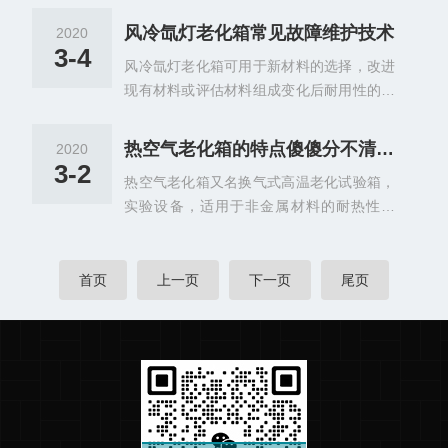
现行执行标准JB/T7444-94《空气热老化试
风冷氙灯老化箱常见故障维护技术
2020
验箱》。
3-4
风冷氙灯老化箱可用于新材料的选择，改进
现有材料或评估材料组成变化后耐用性的变
化等试验。
热空气老化箱的特点傻傻分不清？这份攻略请查收!
2020
3-2
热空气老化箱又名换气式高温老化试验箱，
实验设备，适用于非金属材料的耐热性试
验，电子零配件、塑化产品的换气老化试验
检测。考核和判断其在高温环境条件下贮存
和使用的适应性，试样在模拟高温和大气压
首页
上一页
下一页
尾页
力下的空气中老化后测定其性能并与未老化
样的性能予以比较。