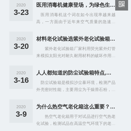
医用消毒机健康登场，为绿色生活助力
2020
3-23
医用消毒机这个词在如今出现率越来越
高，一方面由于近年来空气质量的急速下
降，室内甲醛、PM2.5,等有毒气体危害，室
外雾霾现象频繁出现，另一方面，人们生活
材料老化试验选紫外老化试验箱厂家？还是氙灯老化？这篇文章或许能帮到你
2020
水平提高的情况下，对于健康绿色生活的要
3-20
紫外老化试验箱厂家利用荧光紫外灯管
求也日益明显，对于空气消毒机的需求也就
来模拟太阳光对耐久耐用材料的破坏作用。
逐渐增多。
这些灯管在电学原理上与普通照明用的冷白
灯管很相似，但它主要发射紫外光而非可见
人人都知道的防尘试验箱特点,你可能还不知道
2020
光或红外光。
3-16
防尘试验箱是模拟沙尘暴环境，检测产品
外壳密封性能，主要用尘为干燥滑石粉，直
径小于50μm，沙尘浓度为2kg/m3，用于外
壳防护等级标准中规定的IP5X和IP6X两个等
为什么热空气老化箱这么重要？我来告诉你
2020
级的试验。
3-9
热空气老化箱用于对试品进行空气热老
化试验，检测试品在高温空气环境下的老化
速度，对试品进行寿命评估。热空气老化箱