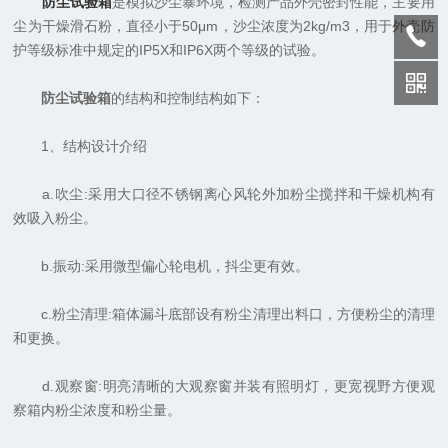
防尘试验箱
是模拟沙尘暴环境，检测产品外壳密封性能，主要用
尘为干燥滑石粉，直径小于50μm，沙尘浓度为2kg/m3，用于外壳防
护等级标准中规定的IP5X和IP6X两个等级的试验。
防尘试验箱
的结构和控制结构如下：
1、结构设计介绍
a.吹尘:采用大口径不锈钢离心风轮外加粉尘搅拌和干燥机构有
效吸入粉尘。
b.振动:采用微型偏心轮电机，抖尘更有效。
c.粉尘清理:箱体漏斗底部设有粉尘清理出料口，方便粉尘的清理
和更换。
d.观察窗:明亮清晰的大观察窗并装有照明灯，更宽视野方便观
察箱内粉尘浓度和粉尘量。