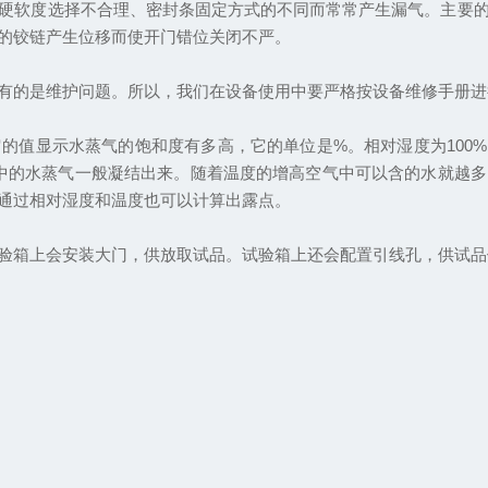
硬软度选择不合理、密封条固定方式的不同而常常产生漏气。主要
的铰链产生位移而使开门错位关闭不严。
有的是维护问题。所以，我们在设备使用中要严格按设备维修手册进
的值显示水蒸气的饱和度有多高，它的单位是%。相对湿度为100%
气中的水蒸气一般凝结出来。随着温度的增高空气中可以含的水就越
通过相对湿度和温度也可以计算出露点。
箱上会安装大门，供放取试品。试验箱上还会配置引线孔，供试品