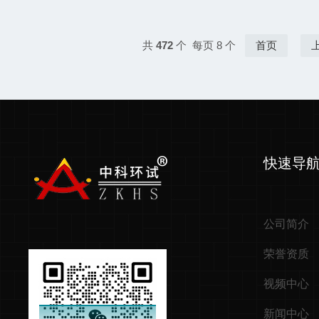
共
472
个 每页 8 个
首页
快速导
公司简介
荣誉资质
视频中心
新闻中心