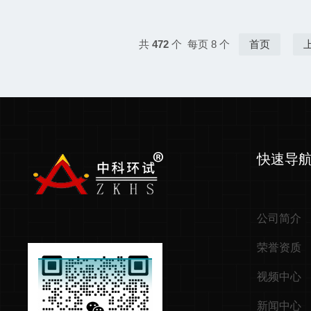
共
472
个 每页 8 个
首页
快速导
公司简介
荣誉资质
视频中心
新闻中心