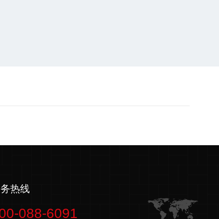
服务热线
00-088-6091