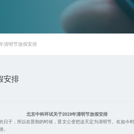
9年清明节放假安排
假安排
北京中科环试关于2019年清明节放假安排
的日子，所以在晋朝的时候，晋文公变把这天定为清明节。在如今时
游。