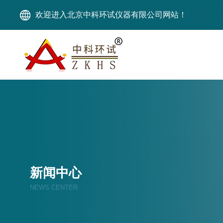
欢迎进入北京中科环试仪器有限公司网站！
新闻中心
NEWS CENTER