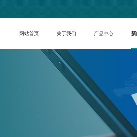
网站首页
关于我们
产品中心
新