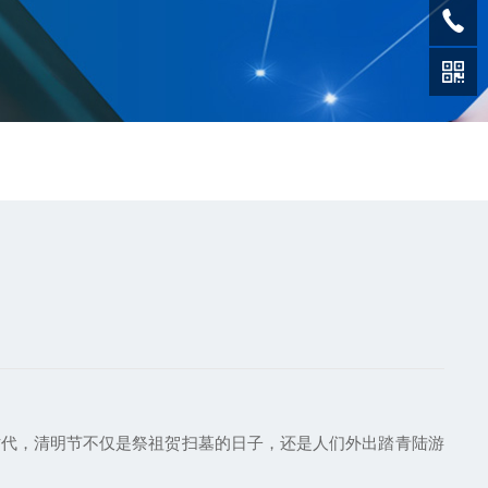
代，清明节不仅是祭祖贺扫墓的日子，还是人们外出踏青陆游