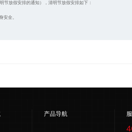
清明节放假安排的通知），清明节放假安排如下：
身安全。
航
产品导航
4