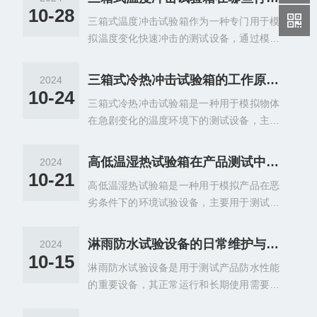
程，以评估材料在特定环境下的耐久性。
10-28
三箱式温度冲击试验箱作为一种专门用于模
拟温度变化快速冲击的测试设备，通过模拟
高温和低温环境的快速切换，可以评估试样
在热胀冷缩过程中可能产生的化学变化或物
三箱式冷热冲击试验箱的工作原理解析
2024
理伤害。
10-24
三箱式冷热冲击试验箱是一种用于模拟物体
在急剧变化的温度环境下的测试设备，主要
用于评估材料结构或复合材料在快速温度变
化下的化学变化或物理伤害，从而确认产品
高低温湿热试验箱在产品测试中的作用
2024
的品质。
10-21
高低温湿热试验箱是一种用于模拟产品在恶
劣条件下的环境试验设备，主要用于测试产
品在高温、低温和湿热环境下的性能和可靠
性。在产品测试中起着至关重要的作用，可
淋雨防水试验设备的日常维护与保养指南
2024
以帮助企业提高产品的品质和可靠性，确保
10-15
淋雨防水试验设备是用于测试产品防水性能
产品在各种环境条件下的性能稳定性，提升
的重要设备，其正常运行和长期使用需要进
产品的市场竞争力和用户满意度。
行定期的维护和保养工作。