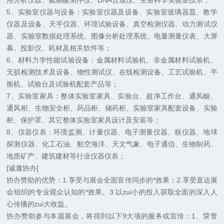
用分析仪器、氨基酸测序仪、DNA合成仪、生命科学实验室技术；
5、实验室仪器与设备：实验室仪器及设备、实验室玻璃器皿、教学
仪器及设备、天平仪器、环境试验设备、真空检测仪器、动力测试仪
器、实验室数据处理系统、图像分析处理系统、电量测量仪表、大屏
幕、投影仪、耗材及相关软件等；
6、材料力学性能试验设备：金属材料试验机、非金属材料试验机、
无损检测技术及设备、物性测试仪、在线检测设备、工艺试验机、平
衡机、试验台及试验机配套产品等；
7、实验室家具：整体实验室家具、实验台、超净工作台、通风橱、
通风柜、生物安全柜、药品柜、储药柜、实验室家具配套设备、实验
柜、保护罩、其它整体实验室家具设计及安装等；
8、仪器仪表：环境监测、计量仪器、电子测量仪器、核仪器、地球
探测仪器、化工石油、航空海洋、天文气象、电子通信、生物制药、
地质矿产、建筑建材等行业仪器仪表；
[诚邀协办]
协办赞助的优势：1.享受与展会全面宣传同步的*效果；2.享受直达展
会组织的专业观众认知的*效果。3.以zui小的投入获取全面的深入人
心传播的zui大收益。
协办赞助参与本届展会，将得到以下9大项的服务或宣传：1、荣誉