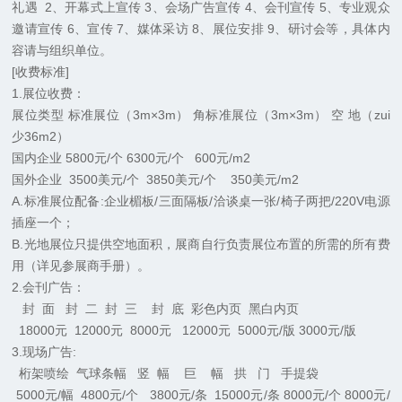
礼遇 2、开幕式上宣传 3、会场广告宣传 4、会刊宣传 5、专业观众
邀请宣传 6、宣传 7、媒体采访 8、展位安排 9、研讨会等，具体内
容请与组织单位。
[收费标准]
1.展位收费：
展位类型 标准展位（3m×3m） 角标准展位（3m×3m） 空 地（zui
少36m2）
国内企业 5800元/个 6300元/个 600元/m2
国外企业 3500美元/个 3850美元/个 350美元/m2
A.标准展位配备:企业楣板/三面隔板/洽谈桌一张/椅子两把/220V电源
插座一个；
B.光地展位只提供空地面积，展商自行负责展位布置的所需的所有费
用（详见参展商手册）。
2.会刊广告：
封 面 封 二 封 三 封 底 彩色内页 黑白内页
18000元 12000元 8000元 12000元 5000元/版 3000元/版
3.现场广告:
桁架喷绘 气球条幅 竖 幅 巨 幅 拱 门 手提袋
5000元/幅 4800元/个 3800元/条 15000元/条 8000元/个 8000元/