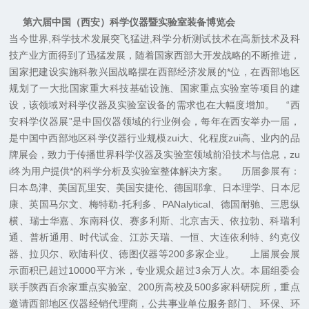
第六届中国（西安）科学仪器暨实验室装备博览会
当今世界,科学技术发展突飞猛进,科学分析测试技术在高新技术及科
技产业方面得到了迅猛发展，随着国家西部大开发战略的不断推进，
国家把建设实施科教兴国战略摆在西部经济发展的*位，在西部地区
规划了一大批国家重大科技基础设施、国家重点实验室等项目的建
设，该领域对科学仪器及实验室设备的需求也在大幅度增加。 “西
安科学仪器展”是中国仪器领域的行业例会，每年在西安举办一届，
是中国中西部地区科学仪器行业规模zui大、化程度zui高、业内的品
牌展会，致力于传播世界科学仪器及实验室领域前沿技术与信息，zu
i终为用户提供*的科学分析及实验室整体解决方案。 历届参展有：
日本岛津、美国瓦里安、美国安捷伦、德国耶拿、日本理学、日本尼
康、英国马尔文、梅特勒-托利多、PANalytical、德国耐驰、三思纵
横、瑞士华嘉、东南科仪、赛多利斯、北京吉天、依拉勃、科瑞利
通、普析通用、时代试金、江苏天瑞、一恒、大连依利特、约克仪
器、拉贝尔、欧陆科仪、德图仪器等200多家企业。 上届展会展
示面积已超过10000平方米，专业观众超过3余万人次。本届组委会
联手陕西百余家重点实验室、200所高校及500多家科研院所，重点
邀请西部地区仪器经销代理商，公共事业单位服务部门、 环保、环