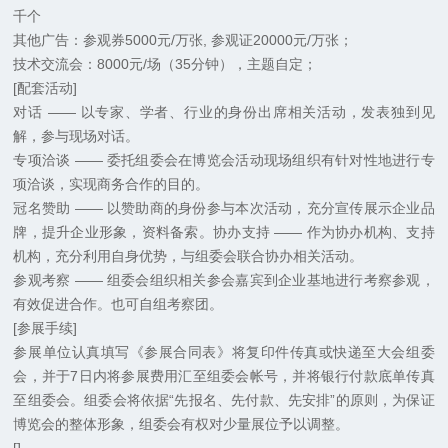
千个
其他广告：参观券5000元/万张, 参观证20000元/万张；
技术交流会：8000元/场（35分钟），主题自定；
[配套活动]
对话 —— 以专家、学者、行业的身份出席相关活动，发表独到见
解，参与现场对话。
专项洽谈 —— 委托组委会在博览会活动现场组织有针对性地进行专
项洽谈，实现商务合作的目的。
冠名赞助 —— 以赞助商的身份参与本次活动，充分宣传展示企业品
牌，提升企业形象，资料备索。协办支持 —— 作为协办机构、支持
机构，充分利用自身优势，与组委会联合协办相关活动。
参观考察 —— 组委会组织相关参会嘉宾到企业基地进行考察参观，
有效促进合作。也可自组考察团。
[参展手续]
参展单位认真填写《参展合同表》将复印件传真或快递至大会组委
会，并于7日内将参展费用汇至组委会帐号，并将银行付款底单传真
至组委会。组委会将依据“先报名、先付款、先安排”的原则，为保证
博览会的整体形象，组委会有权对少量展位予以调整。