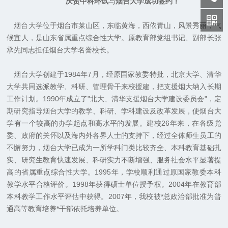
庆贺中科环试
与
烟台大学成功签约！
烟台大学位于烟台市莱山区，东临黄海，西依青山，风景秀丽，气
候宜人，是山东省属重点综合性大学。原教育部党组书记、副部长张
承先同志担任烟台大学名誉校长。
烟台大学创建于
1984
年
7
月，经原国家教委特批，北京大学、清华
大学共同选派教学、科研、管理骨干来校援建，把支援烟大纳入长期
工作计划。
1990
年成立了
"
北大、清华支援烟台大学建设委员会
"
，定
期研究指导烟台大学的教学、科研、学科建设及改革发展，使烟台大
学有一个较高的办学起点和高水平的发展。建校
26
年来，在各级党
委、政府的关怀以及海内外各界人士的支持下，经过全体师生员工的
不懈努力，烟台大学已成为一所学科门类比较齐全、本科教育基础扎
实、研究生教育快速发展、科研实力不断增强、服务社会水平显著提
高的省属重点综合性大学。
1995
年，学校顺利通过原国家教委本科
教学水平合格评价。
1998
年获得硕士单位授予权。
2004
年在教育部
本科教学工作水平评估中获得。
2007
年，我校被*总政治部批准为普
通高等教育培养*干部依托培养单位。