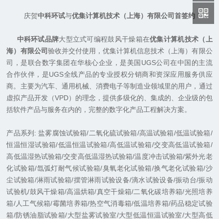
庆贺
中科环试
与
优集计算机技术（
上海
）
有限公司首签约！
中科环试品牌
大型立式可编程鼓风干燥箱在
优集计算机技术
（
上
海
）
有限公司
验收并交付使用，优集计算机信息技术（上海）有限公
司，是联合数字集团在华核心企业，是美国UGS公司在中国的主流
合作伙伴，是UGS全线产品的专业授权分销商和资深应用服务供应
商。主要为汽车、通用机械、消费电子等制造业领域里的用户，通过
虚拟产品开发（VPD）的理念，提供多级化的、集成的、企业级的包
括软件产品与服务在内的，完整的数字化产品工程解决方案。
产品系列: 盐雾腐蚀试验箱/二氧化硫试验箱/高温试验箱/低温试验箱/
恒温恒湿试验箱/低温恒温试验箱/高低温试验箱/交变高低温试验箱/
高低温湿热试验箱/交变高低温湿热试验箱/温度冲击试验箱/紫外光老
化试验箱/氙弧灯耐气候试验箱/臭氧老化试验箱/换气老化试验箱/沙
尘试验箱/淋雨试验箱/摆管淋雨试验设备/滴水试验设备/振动台/振动
试验机/鼓风干燥箱/高温烘箱/真空干燥箱/二氧化碳培养箱/光照培养
箱/人工气候箱/霉菌培养箱/热空气消毒箱/低温培养箱/药品稳定试验
箱/防锈油脂试验箱/大型盐雾试验室/大型低温恒温试验室/大型高低