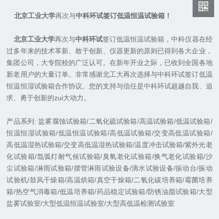
北京工业大学
再次与
中科环试签订低温恒温试验箱！
北京工业大学
再次与
中科环试
签订低温恒温试验箱，中科仪器在经
过多年来的技术革新、敢于创新、仪器更新的原则已得到各大企业，
集团公司，大专院校的广泛认可。在新年开业之际，已收到全国各地
新老用户的大量订单。非常感谢北工大再次选择与中科环试签订低温
恒温恒湿试验箱合作协议。您的支持与信任是中科环试超越自我、追
求、勇于创新的zui大动力。
产品系列: 盐雾腐蚀试验箱/二氧化硫试验箱/高温试验箱/低温试验箱/
恒温恒湿试验箱/低温恒温试验箱/高低温试验箱/交变高低温试验箱/
高低温湿热试验箱/交变高低温湿热试验箱/温度冲击试验箱/紫外光老
化试验箱/氙弧灯耐气候试验箱/臭氧老化试验箱/换气老化试验箱/沙
尘试验箱/淋雨试验箱/摆管淋雨试验设备/滴水试验设备/振动台/振动
试验机/鼓风干燥箱/高温烘箱/真空干燥箱/二氧化碳培养箱/霉菌培养
箱/热空气消毒箱/低温培养箱/药品稳定试验箱/防锈油脂试验箱/大型
盐雾试验室/大型低温恒温试验室/大型高低温检测试验室