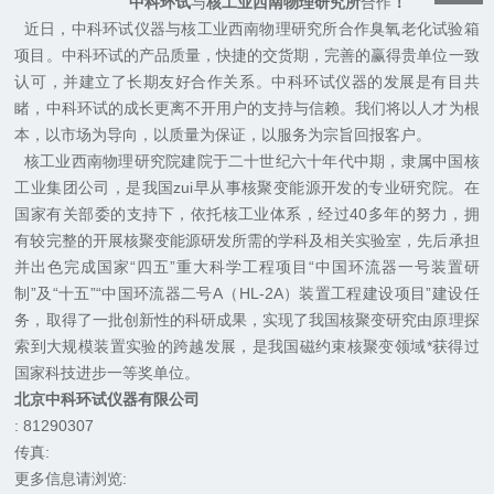
中科环试
与
核工业西南物理研究所
合作
！
近日，中科环试仪器与核工业西南物理研究所合作臭氧老化试验箱
项目。中科环试的产品质量，快捷的交货期，完善的赢得贵单位一致
认可，并建立了长期友好合作关系。中科环试仪器的发展是有目共
睹，中科环试的成长更离不开用户的支持与信赖。我们将以人才为根
本，以市场为导向，以质量为保证，以服务为宗旨回报客户。
核工业西南物理研究院建院于二十世纪六十年代中期，隶属中国核
工业集团公司，是我国zui早从事核聚变能源开发的专业研究院。在
国家有关部委的支持下，依托核工业体系，经过40多年的努力，拥
有较完整的开展核聚变能源研发所需的学科及相关实验室，先后承担
并出色完成国家“四五”重大科学工程项目“中国环流器一号装置研
制”及“十五”“中国环流器二号A（HL-2A）装置工程建设项目”建设任
务，取得了一批创新性的科研成果，实现了我国核聚变研究由原理探
索到大规模装置实验的跨越发展，是我国磁约束核聚变领域*获得过
国家科技进步一等奖单位。
北京中科环试仪器有限公司
: 81290307
传真:
更多信息请浏览: