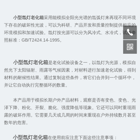
小型氙灯老化箱
采用能模拟全阳光光谱的氙弧灯来再现不同环境
下存在的破坏性光波，可以为科研、产品开发和质量控制提供相应的
环境模拟和加速试验。氙灯按光源可以分为风冷式、水冷式，试验参
照标准：GB/T2424.14-1995。
小型氙灯老化箱
是老化试验设备之一，以氙灯为光源，模拟自
然光下太阳辐射、雨露等气候因素，对材料进行加速老化试验，得到
材料的耐候性结果。通过复制这些条件，将它们合并到一个循环中，
并让它自动执行完整循环的数量。
本产品用于模拟长期户外产品材料，观察是否有变色、变色、光
泽下降、粉化、开裂、脆化、强度降低等现象。它还可以同时重现雨
露的破坏作用。它需要几天或几周的时间来重现在户外持续数月甚至
数年的危害。
小型氙灯老化箱
在使用前应注意下面这些注意事项：