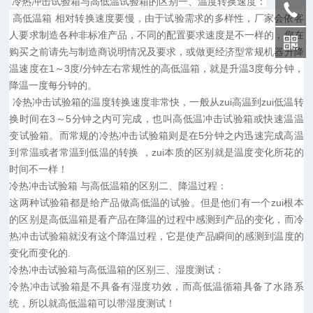
冷热冲击试验箱与高低温试验箱的区别一、温度转换速度：
高低温箱 相对转换速度要慢，由于试验需求的多样性，厂家会依客
人要求制造各种非标准产品，不同的配置要求速度是不一样的，您在
购买之前请先与制造商说明情况及要求，或做更经济型常规机器升降
温速度在1～3度/分钟左右常规性的高低温箱，就是升温3度每分钟，
降温一度每分钟的。
冷热冲击试验箱的温度转换速度非常快，一般从zui高温到zui低温转
换时间在3～5分钟之内可完成，也叫高低温冲击试验箱或快速温温
变试验箱。而常规的冷热冲击试验箱则是在5分钟之内迅速完成高温
到常温或者常温到低温的转换 ，zui本质的区别就是温度变化所花的
时间不一样！
冷热冲击试验箱 与高低温箱的区别二、降温过程：
这两种试验箱都是给产品做高低温的试验。但是他们有一个zui根本
的区别是高低温箱是看产品在降温的过程中感测到产品的变化，而冷
热冲击试验箱就没有这个降温过程，它是使产品瞬间的感测到温度的
变化而变化的.
冷热冲击试验箱与高低温箱的区别三、湿度测试：
冷热冲击试验箱是不具备有湿度功效，而高低温循箱具备了水路系
统，所以就高低温箱可以带湿度测试！