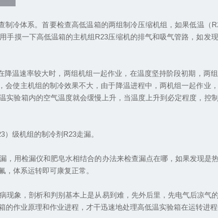
查制冷体系。首要检查高低温箱的两组制冷压缩机组，如果低温（R
用手摸一下高低温箱的主机组R23压缩机的排气和吸气管路，如发
在降温速率较大时，两组机组一起作业，在温度坚持阶段初期，两组
露，会使主机组的制冷效果不大，由于降温进程中，两机组一起作业
温实验箱内的空气温度就会缓慢上升，当温度上升到必定程度，控
）级机组的制冷剂R23走漏。
漏，用检漏仪和肥皂水相结合的办法来检查漏点在哪，如果发现是热
氟，体系运转即可康复正常。
病现象，剖析和判别基本上是从易到难，先外后里，先电气后凉气的
箱的作业原理和作业进程，才干迅速地处理高低温实验箱在运转进程