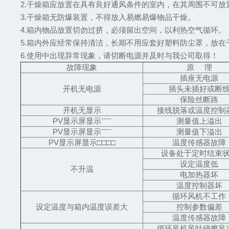
2.干燥箱应放置在具有良好通风条件的室内，在其周围不可放
3.干燥箱无防爆装置，不得放入易燃易爆物品干燥。
4.箱内物品放置切勿过挤，必须留出空间，以利热空气循环。
5.箱内外应经常保持清洁，长期不用应套好塑料防尘罩，放在
6.使用中出现异常现象，请切断电源并及时与我公司取得！
故障现象
原 理
插座无电源
开机无电源
插头未插好或断
保险丝断路
开机无显示
接线脱落或温度控制
PV显示屏显示ˉˉˉˉ
测量值上溢出
PV显示屏显示ˉˉˉˉ
测量值下溢出
PV显示屏显示□□□□
温度传感器故障
设备处于定时结束
设定温度低
不升温
电加热器坏
温度控制器坏
循环风机不工作
设定温度与箱内温度误差大
控制参数偏差
温度传感器故障
循环风机风叶碰擦风