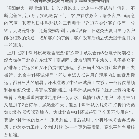
中科环试炎炎夏日送清凉
丝丝关爱寄深情
骄阳似火，酷暑难耐。进入
7
月以来，北京中科环试与时俱进、不
断完善售后服务，实现送货上门，客户有求必应，给予客户zui满意
的态度，顶着烈日中科环试的工程师千里迢迢不会让客户多等一分
钟，无论是维修，还是免费培训，调试设备，在这炎炎夏日里与客户
耐心细致的沟通，增加客户的了解，客户没有后顾之忧无疑于夏日的
一丝清凉。
上月北京中科环试与老舍纪念馆*次牵手成功合作
8
台电子防潮柜；
纪念馆位于北京市东城区丰富胡同，北京胡同历史悠久，巷子很窄不
好进车；货运公司又不负责卸货搬运，烈日当头的不能让客户自己去
搬运。北京中科环试领导当即决定派人抵达用户现场协助卸货及搬
运，烈日当头的酷暑，汗水湿透了中科环试员工衣衫，一台台仪器顺
利抬到纪念馆，并完成安装调试。中科环试秉承客户就是上帝的服务
宗旨，克服重重困难满足用户一切要求。真情打动了用户，本月中旬
又追加了
2
台订单，虽然量不大，但是中科环试的服务不打折扣依然
如此将仪器搬运到地点。为此北京中科环试得到了全国不少用户*，
赞扬中科环试的技术*，服务到位，售后及时，中科环试将会再接再
厉，继续努力工作，全力以赴打造一个更为高质量、高水平的售后服
务顶端。