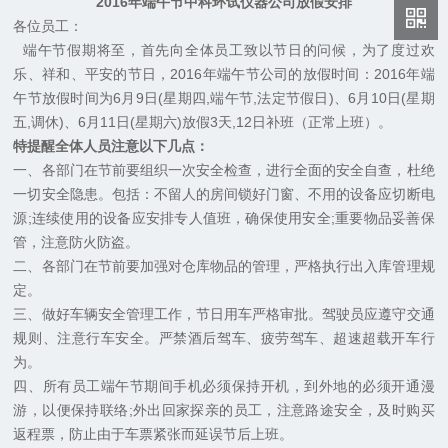
2016年端午节中科环试仪器公司放假安排
各位员工：
端午节假期将至，首先向全体员工致以节日的问候，为了度过欢
乐、祥和、平安的节日，2016年端午节公司的放假时间：2016年端
午节放假时间为6月9日(星期四,端午节,法定节假日)、6月10日(星期
五,调休)、6月11日(星期六)放假3天,12日补班（正常上班）。
特提醒全体人员注意以下几点：
一、各部门在节前要组织一次安全检查，进行全面的安全自查，杜绝
一切安全隐患。包括：不留人的房间锁好门窗、不用的设备应切断电
源;连续使用的设备应安排专人值班，确保使用安全;重要物品妥善保
管，注意防火防盗。
二、各部门在节前要加强对仓库物品的管理，严格执行出入库管理规
定。
三、做好车辆安全管理工作，节日用车严格审批。驾驶员应遵守交通
规则、注意行车安全。严禁酒后驾车、疲劳驾车、超速超载开车行
为。
四、所有员工端午节期间手机必须保持开机，到外地的必须开通漫
游，以便保持联络;外出回家探亲的员工，注意路途安全，及时购买
返程票，防止由于车票紧张而延误节后上班。