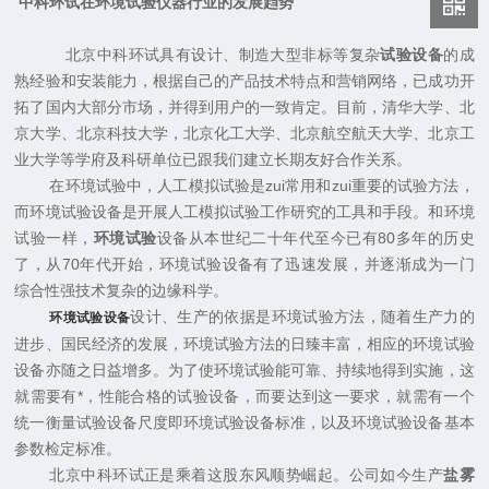
中科环试在环境试验仪器行业的发展趋势
北京中科环试具有设计、制造大型非标等复杂
试验设备
的成
熟经验和安装能力，根据自己的产品技术特点和营销网络，已成功开
拓了国内大部分市场，并得到用户的一致肯定。目前，清华大学、北
京大学、北京科技大学，北京化工大学、北京航空航天大学、北京工
业大学等学府及科研单位已跟我们建立长期友好合作关系。
在环境试验中，人工模拟试验是zui常用和zui重要的试验方法，
而环境试验设备是开展人工模拟试验工作研究的工具和手段。和环境
试验一样，
环境试验
设备从本世纪二十年代至今已有80多年的历史
了，从70年代开始，环境试验设备有了迅速发展，并逐渐成为一门
综合性强技术复杂的边缘科学。
设计、生产的依据是环境试验方法，随着生产力的
环境试验设备
进步、国民经济的发展，环境试验方法的日臻丰富，相应的环境试验
设备亦随之日益增多。为了使环境试验能可靠、持续地得到实施，这
就需要有*，性能合格的试验设备，而要达到这一要求，就需有一个
统一衡量试验设备尺度即环境试验设备标准，以及环境试验设备基本
参数检定标准。
北京中科环试正是乘着这股东风顺势崛起。公司如今生产
盐雾