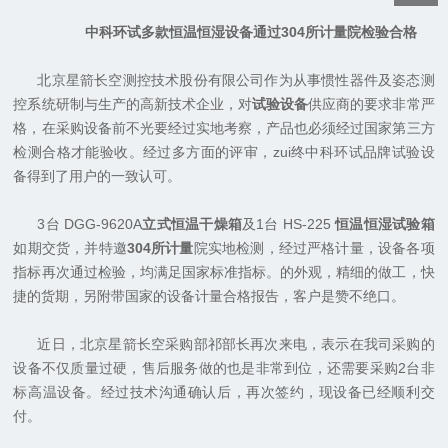
中科环试多款恒温恒湿设备通过
304
所计量院检验合格
北京星箭长空测控技术股份有限公司作为从事惯性器件及姿态测
控系统研制与生产的高新技术企业，对
试验设备
供应商的要求非常严
格，在采购设备前不光要经过实地考察，产品也必须经过国家第三方
检测合格才能验收。
经过多方面的评审，zui终
中科环试品牌试验设
备得到了用户的一致认可。
3
台
DGG
-9620A
立式恒温干燥箱
及
1
台
HS-225
恒温恒湿试验箱
如期交货，并特邀
304
所计量
院实地检测，经过严格计量，设备各项
指标再次通过检验，均满足国家标准指标。的外观，精细的做工，快
捷的货期，另附带国家的设备计量合格报告，客户是赞不绝口。
近日，北京星箭长空采购部祁部长再次来电，表示在我司采购的
设备不仅质量过硬，售后服务做的也是非常到位，还需要采购
2
台非
标高温设备。经过技术沟通确认后，再次签约，现设备已经顺利交
付。