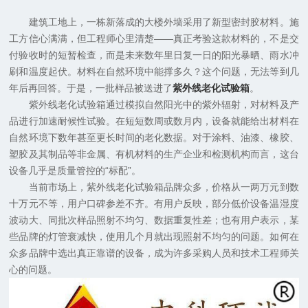
建筑工地上，一栋新落成的大楼外墙采用了新型密封胶材料。施
工方信心满满，但工程师心里清楚——真正考验这款材料的，不是交
付验收时的短暂检查，而是未来数年里日复一日的阳光暴晒、雨水冲
刷和温度起伏。材料在自然环境中能撑多久？这个问题，无法等到几
年后再回答。于是，一批样品被送进了
紫外线老化试验箱
。
紫外线老化试验箱通过模拟自然阳光中的紫外辐射，对材料及产
品进行加速耐候性试验。在短短数周或数月内，设备就能给出材料在
自然环境下数年甚至更长时间的老化数据。对于涂料、油漆、橡胶、
塑胶及其制品等非金属、有机材料的生产企业和检测机构而言，这台
设备几乎是质量管控的“标配”。
当前市场上，紫外线老化试验箱品牌众多，价格从一两万元到数
十万元不等，用户口碑参差不齐。有用户反映，部分低价设备温湿度
波动大、同批次样品照射不均匀、数据重复性差；也有用户表示，某
些品牌的灯管衰减快，使用几个月就出现照射不均匀的问题。如何在
众多品牌中选出真正靠谱的设备，成为许多采购人员和技术工程师关
心的问题。