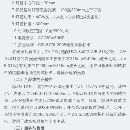
6.灯管中心间距：70mm
7.样品架与灯管表面距离：100至350mm上下可调
8.灯管功率：40W/支，共4支（另外赠送4支备用）
9.灯管长度：600mm
10.时间设定范围：0至9999小时
11.电源要求：AC220V/50HZ
12.参照标准：GB16776-2005老化试验标准
在光源配置方面，ZN-TX可选配UVA-340或UVB-313灯管。UVA
-340灯管的发光光谱能量主要集中在315nm至400nm波长之间，UV
B-313灯管则集中在280nm至315nm波长之间。用户可根据所测试材
料的类型和适用的测试标准，选择合适的光源。
（二）产品线的完整性
除ZN-TX外，北京中科环试还推出了ZN-T和ZN-P等型号。其中
ZN-T内形尺寸为450×1170×500mm，相比ZN-TX具有更大的测试空
间。ZN-P型紫外光老化试验箱则集成了光照、冷凝、喷淋等多重功
能，内胆采用进口SUS不锈钢板，外壳为A3钢板喷塑处理。此外，
公司还提供参照JC485-92标准设计的ZN-S/300W水紫外线辐照试验
箱，适用于建筑密封胶的专项测试。
（三）服务与售后