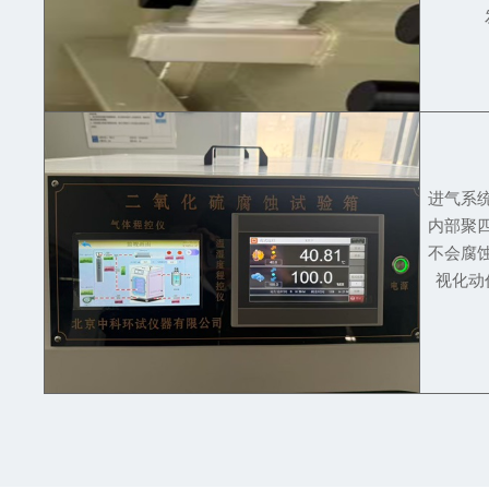
进气系
内部聚
不会腐
视化动