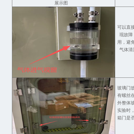
展示图
可以直
现故障
用，避
气体清
玻璃门
有螺丝
外整体
实验时
箱门是