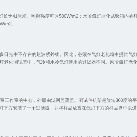
长为41厘米。照射强度可达500W/m2；水冷氙灯老化试验箱内的
W/m2。
日光中不存在的短波紫外线。因此，必须在氙灯老化箱中提供氙灯
灯老化测试室中，气冷和水冷氙灯使用的过滤器不同。风冷氙灯老
工作室的中心，外部由滤网盖覆盖。测试件机架是旋转360度的平
灯下方安装了一个过滤器，并将样品放置在氙灯下方的样品盘中以进