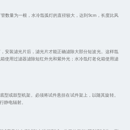
灯管数量为一根，水冷氙弧灯的直径较大，达到9cm，长度比风
，安装滤光片后，滤光片才能正确滤除大部分短波光。这样氙
化箱使用过滤器滤除短红外光和紫外光；水冷氙灯老化箱使用滤
底型或鼓型机架。必须将试件悬挂在试件架上，以随其旋转。
行静电辐射。