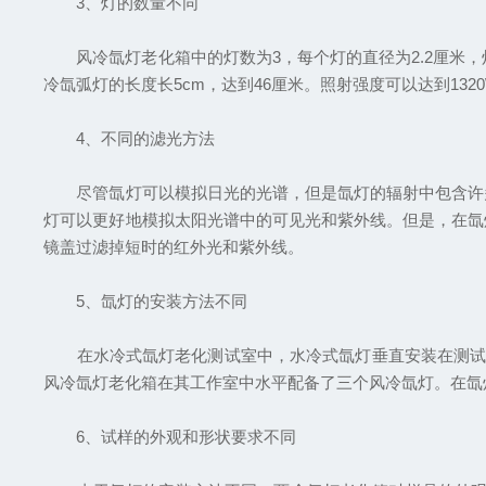
3、灯的数量不同
风冷氙灯老化箱中的灯数为3，每个灯的直径为2.2厘米，灯
冷氙弧灯的长度长5cm，达到46厘米。照射强度可以达到1320
4、不同的滤光方法
尽管氙灯可以模拟日光的光谱，但是氙灯的辐射中包含许多
灯可以更好地模拟太阳光谱中的可见光和紫外线。但是，在氙
镜盖过滤掉短时的红外光和紫外线。
5、氙灯的安装方法不同
在水冷式氙灯老化测试室中，水冷式氙灯垂直安装在测试室
风冷氙灯老化箱在其工作室中水平配备了三个风冷氙灯。在氙
6、试样的外观和形状要求不同