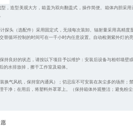
成型，造型美观大方，箱盖为双向翻盖式，操作简便。箱体内胆采用
。
探头（选配件）采用固定式，无须每次装卸。辐射量采用高精度显
交替循环控制的时间可在一千小时内任意设置。自动检测紫外灯的
保持良好的状态，请按以下项目予以维护：安装后设备与相邻墙壁或
后的水排放掉，擦干工作室及箱体。
装换气风机，保持室内通风）；切忌应不可安装在灰尘多的场所；
理干净；在用后，将塑料外罩罩上。（保持箱体外观整洁；避免粉尘
所愿