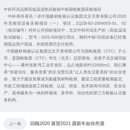
中科环试品牌高低温湿热试验箱中标国检集团采购项目
中科再传喜讯！在中国建材检验认证集团北京天誉有限公司2020
年实验室设备采购项目（一） 项目，ZQZB-BJ-2004003-01、02
（项目编号）对外公开招标项目中，北京中科环试生产的（高低温湿
热试验箱），型号：GDS-500脱引而出，顺利中标!目前设备已经预
期抵达用户现场，并按照调式交付使用。
中国建材检验认证集团北京天誉有限公司为国检集团（CTC）子公
司，是国检集团（CTC）华北（北京）总部基地，坐落于北京城市副
中心——通州张家湾工业开发区，总占地面积约32000m2。我们秉
承“传递信任、服务发展”的企业责任及“让人类生活更美好”的企业使
命，致力于建设发展成为集建筑材料检测、建设工程质量检测鉴定、
市政工程城镇道路工程检测、认证、研发、技术咨询与培训、安全生
产、延伸服务为一体的跨领域、多学科、综合性的第三方检验认证服
务机构。
回顾2020 展望2021 愿新年如你所愿
上一条