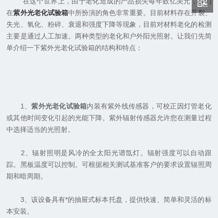
在这个世界上，由于老化造成的产品损失每年数亿美元，我们
在
紫外光老化试验箱
中所扮演的角色非常重要。目前材料存在开裂、
失光、氧化、粉碎、衰退和强度下降等现象，目前对材料老化的检测
主要是通过人工加速。两种类型的老化和户外阳光照射。让我们先简
单介绍一下紫外光老化试验箱的结构和特点：
1、
紫外光老化试验箱
内装有紫外线传感器，可校正因灯管老化
或其他时间变化引起的光能下降。紫外辐射传感器允许您在测量过程
中选择适当的光照射。
2、辐射照明是风冷的全太阳光谱氙灯。辐射强度可以自动跟
踪。黑板温度可以控制。可根据相关测试基准客户的要求设置辐照周
期和暗周期。
3、该设备具有*的抽屉式标本托盘，提供快速、简单和灵活的标
本安装。