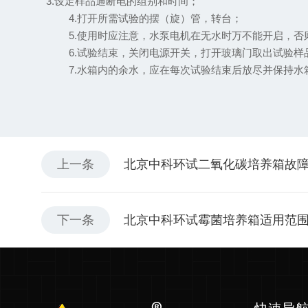
3.
设定样品通断电的组别和时间；
4.
打开所需试验的摆（旋）管，转台；
5.
使用时应注意，水泵电机在无水时万不能开启，否
6.
试验结束，关闭电源开关，打开玻璃门取出试验样
7.
水箱内的余水，应在每次试验结束后放尽并保持水
上一条
北京中科环试二氧化碳培养箱故
下一条
北京中科环试霉菌培养箱适用范