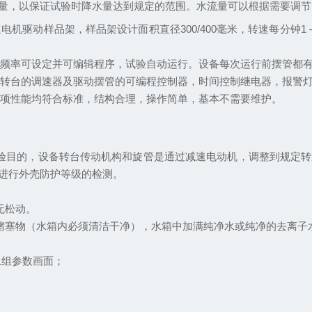
量，以保证试验时降水量达到规定的范围。水流量可以根据需要调节
速电机驱动样品架，样品架设计面积直径
300/400
毫米，转速每分钟
1
和频率可设定并可编辑程序，试验自动运行。设备每次运行前摆管都
作转台的调速器及驱动摆管的可编程控制器，时间控制继电器，报警
各项性能均符合标准，结构合理，操作简单，基本不需要维护。
验目的，设备转台传动机构和旋管是通过减速电动机，调整到规定转
进行外壳防护等级的检测。
无松动。
堵塞物（水箱内必须清洁干净），水箱中加满纯净水或纯净的去离子
二组参数画面；