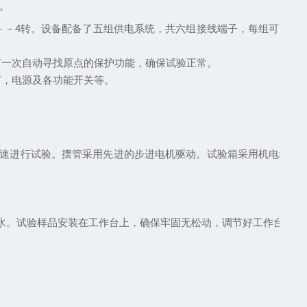
。
－－4
转。设备配备了五组供电系统，共六组接线端子，每组可以单
有一次自动寻找原点的保护功能，确保试验正常。
灯，电源及各功能开关等。
速进行试验。摆管采用先进的步进电机驱动。试验箱采用机电结合
水。试验样品安装在工作台上，确保牢固无松动，调节好工作台状态