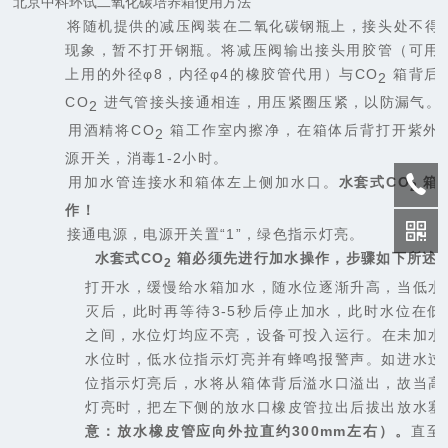
北京中科环试二氧化碳培养箱使用方法
1.
将随机提供的减压阀装在二氧化碳钢瓶上，接头处不得
现象，暂不打开钢瓶。将减压阀输出接头用胶管
（
可用
上用的外径φ
8
，内径φ
4
的橡胶管代用
）
与
CO
箱背后
2
CO
进气管接头接通相连，用压紧圈压紧，以防漏气。
2
2.
用酒精将
CO
箱工作室内擦净，在箱体后背打开紫外
2
源开关，消毒
1-2
小时。
3.
用加水管连接水和箱体左上侧加水口。
水套式
CO
箱
2
作！
4.
接通电源，电源开关置“
1
”，绿色指示灯亮。
a.
水套式
CO
箱必须先进行加水操作，步骤如下所述
2
打开水，缓慢给水箱加水，随水位逐渐升高，当低水
灭后，此时再等待
3-5
秒后停止加水，此时水位在低
之间，水位灯均应不亮，设备可投入运行。
在未加水
水位时，低水位指示灯亮并有蜂鸣报警声
。如进水过
位指示灯亮后，水将从箱体背后溢水口溢出，故当高
灯亮时，把左下侧的放水口橡皮管拉出后拔出放水塞
意：放水橡皮管应向外拉直约
3
00mm
左右）。
直至