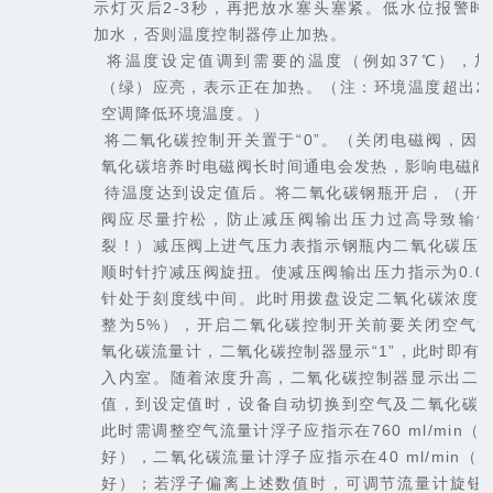
示灯灭后
2-3
秒，再把放水塞头塞紧。低水位报警时
加水，否则温度控制器停止加热。
b.
将温度设定值调到需要的温度（例如
37
℃），加
（绿）应亮，表示正在加热。
（
注：环境温度超出
2
空调降低环境温度。
）
c.
将二氧化碳控制开关置于“
0
”。（关闭电磁阀，因
氧化碳培养时电磁阀长时间通电会发热，影响电磁阀
d.
待温度达到设定值后。将二氧化碳钢瓶开启，（开
阀应尽量拧松，防止减压阀输出压力过高导致输
裂！）减压阀上进气压力表指示钢瓶内二氧化碳压
顺时针拧减压阀旋扭。使减压阀输出压力指示为
0.0
针处于刻度线中间。此时用拨盘设定二氧化碳浓度
整为
5%
），开启二氧化碳控制开关前要关闭空气
氧化碳流量计，二氧化碳控制器显示“
1
”，此时即有
入内室。随着浓度升高，二氧化碳控制器显示出二
值，到设定值时，设备自动切换到空气及二氧化碳
此时需调整空气流量计浮子应指示在
760 ml/min（
好
）
，二氧化碳流量计浮子应指示在
40 ml/min
（
好）；若浮子偏离上述数值时，可调节流量计旋钮