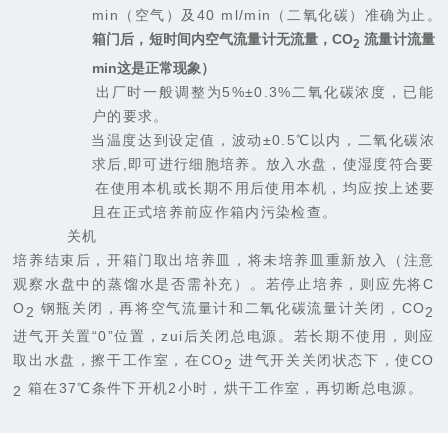
min
（空气）及
40 ml/min
（二氧化碳）准确为止。
箱门后，短时间内空气流量计无流量，
CO
流量计流量
2
min
这是正常现象
）
e.
出厂时一般调整为
5%
±
0.3%
二氧化碳浓度，已能
户的要求。
f.
当温度达到设定值，波动±
0.5
℃以内，二氧化碳浓
求后
,
即可进行细胞培养。放入水盘，使湿度符合要
g.
在使用本机或长期不用后使用本机，均应按上述要
且在正式培养前应作箱内污染检查。
5.
关机
培养结束后，开箱门取出培养皿，将未培养皿重新放入
（
注意
观察水盘中的蒸馏水是否需补充
）
。若停止培养，则应先将
C
O
钢瓶关闭，再将
空气流量计和二氧化碳流量计关闭，
CO
2
2
进气开关置“
0
”位置，zui后关闭总电源。若长期不使用，则应
取出水盘，擦干工作室，在
CO
进气开关关闭状态下，使
CO
2
箱在
37
℃
条件下开机
2
小时，烘干工作室，再切断总电源。
2