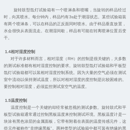
旋转鼓型氙灯试验箱有一个喷淋条和喷嘴，当旋转的样品经过
时，向其喷水。每分钟内，样品约有
3s
处于潮湿状态。某些试验箱装
有两个喷淋条，可以在样品的正反面同时喷水。由于样品垂直放置，
水会很快从表面流走。在潮湿间歇，样品有可能在转离喷淋位置后变
干。
1.4
相对湿度控制
对于许多材料而言，相对湿度（
RH
）的控制是很关键的，大多数
的测试标准都有相对湿度控制的要求。旋转鼓型氙灯试验箱和平板型
氙灯试验箱都可以装相对湿度控制系统。因为大量的空气必须在测试
室中流动以保持测试温度，所以对相对湿度的度控制是比较困难的。
要控制相对湿度，必须监控测试室空气的温度。
1.5
温度控制
温度控制是一个关键的却经常被忽视的测试参数。旋转鼓式和平
板型试验箱通常通过控制黑板温度来控制测试环境。黑板温度计是一
块涂有黑色涂层的金属面板，它带有附着在表面的温度传感元件，这
些元件被称作“非绝缘黑板”。两种类型的试验箱中都可装有绝缘的黑