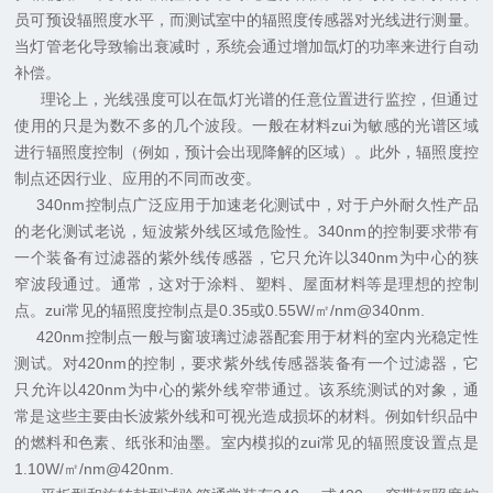
员可预设辐照度水平，而测试室中的辐照度传感器对光线进行测量。
当灯管老化导致输出衰减时，系统会通过增加氙灯的功率来进行自动
补偿。
理论上，光线强度可以在氙灯光谱的任意位置进行监控，但通过
使用的只是为数不多的几个波段。一般在材料zui为敏感的光谱区域
进行辐照度控制（例如，预计会出现降解的区域）。此外，辐照度控
制点还因行业、应用的不同而改变。
340nm
控制点广泛应用于加速老化测试中，对于户外耐久性产品
的老化测试老说，短波紫外线区域危险性。
340nm
的控制要求带有
一个装备有过滤器的紫外线传感器，它只允许以
340nm
为中心的狭
窄波段通过。通常，这对于涂料、塑料、屋面材料等是理想的控制
点。zui常见的辐照度控制点是
0.35
或
0.55W/
㎡
/nm@340nm.
420nm
控制点一般与窗玻璃过滤器配套用于材料的室内光稳定性
测试。对
420nm
的控制，要求紫外线传感器装备有一个过滤器，它
只允许以
420nm
为中心的紫外线窄带通过。该系统测试的对象，通
常是这些主要由长波紫外线和可视光造成损坏的材料。例如针织品中
的燃料和色素、纸张和油墨。室内模拟的zui常见的辐照度设置点是
1.10W/
㎡
/nm@420nm.