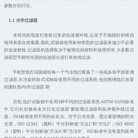
参数分别讨论。
1.1
光学过滤器
未经光的氙弧灯发射过多的短波紫外线
,
以至于不能很好的模拟
地球表面自然暴露
,
因此
,
试验箱使用各种类型的过滤器来减少不必要
的短波射线
.
过滤器的选择取决于被测试的材料和使用环境
.
大多数过
滤器型号都对光谱的短波部分进行有效地过滤
.
平析型氙灯试验箱给每一个气冷氙灯配备了一块或多块平面玻璃
过滤器
.
水冷旋转鼓式试验箱使用不同的过滤系统
,
包括围绕氙灯放置
的圆柱形内
\
外过滤器
.
期
目前
,
氙灯试验箱中采用
3
种不同的过滤器系统
.ASTM G155
标准
中
,
它们分别被命名为日光过滤器
'
窗玻璃过滤器和延伸紫外线过滤
器。
ISO
标准使用不同的命名法。对于日光光谱、透过窗玻璃的阳光
光谱，
ISO 11341
（颜料）中分别称做“方法
1
”
和“方法
2
”
；
ISO 4892
-2
（塑料）中分别称做“方法
A
”和“方法
B
”。
ISO
标准中没有提到延伸