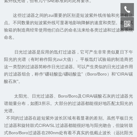
紫外线光谱，但有几个
SAE
标准则对此有要求。
这些过滤器之间的zui重要的区别是短波紫外线传输和光谱截止
点。不同数量的短波紫外线可显著地影响降解的速度和类型。老化试
验箱的制造商经常使用他们自己的命名法来给各类过滤和过滤器系统
命名。
日光过滤器是应用的氙灯过滤器，它可产生非常类似夏日下午
阳光的光谱（有时称作阳光zui大值）。平板氙灯试验箱的制造商把
这一类型的过滤器简称作日光过滤器。可以产生类似的日光过滤作用
的过滤器组合，称作“硼硅酸盐
/
硼硅酸盐”（
Boro/Boro）
和“
CIRA/
碳
酸石灰
"
。
太阳光、日光过滤器、
Boro/Boro
及
CIRA/
碳酸石灰的过滤器光
谱能量分布，如图
3
所示。大部分的过滤器都能很好地匹配太阳光的
光谱。
不同的过滤器在超短紫外波长区域有着显著的差别。虽然平板日光
过滤器和旋转鼓式
CIRA/SL
过滤器都能很好地与阳光吻合，但旋转鼓
式
Boro/Boro
过滤器在
280nm
处有着不真实的低截止波长（远比阳光