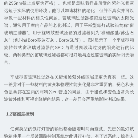
的
295nm
截止点更为严格）。也就是意味着样品所受的紫外光暴露
远短于实际的使用环境，他可以加速材料的老化，但并不真实并可以
导致一些材料的相关性问题。窗玻璃过滤器模拟透过玻璃的太阳光
谱，通常用于室内产品的老化测试。用于平板型氙灯试验箱简称“窗
玻璃过滤器”。用于旋转鼓型试验箱的过滤器则为“硼硅酸盐
/
苏达石
灰”（也叫做
Boro
苏达石灰，
Boro/SL
等）。图
4
显示了一个平板型和
旋转鼓式窗玻璃过滤器的
SPD,
与通过窗玻璃过滤的阳光进行的比
较。两种类型的窗玻璃过滤器都可很好地与通过窗玻璃的实际阳光吻
合。
平板型窗玻璃过滤器在关键短波紫外线区域里更为真实一些。这
一差异对于一些材料的黄变和物理性能变化是非常重要的。褪色和变
色是暴露在室内的材料的zui普通的问题。由于褪色和变色通常为长
波紫外线和可视光降解的结果，这一差异会严重地影响测试结果。
1.2
辐照度控制
任何类型的氙灯灯管的输出都会随着时间而衰减。先进的氙灯试
验箱使用一个反馈回路控制系统对此进行补偿。有了该系统，操作人