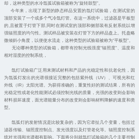
却，这种类型的水冷氙弧试验箱被称为“旋转鼓型”。
今年来，出现了新型的静态样品安置的氙灯试验箱，在测试室的
顶部安装了一个或多个气冷氙灯管。在这一系统中，过滤器是平板型
的
,
且被置于灯管下部
,
同时在测试室的顶部和侧部装有反射系统以增
强辐照度的均匀性。测试样品被安装在灯管下方的样品盘上。托盘略
微倾斜小角度，以便使水流走，这种类型的试验箱被称为“平板型”。
无论哪种类型的试验箱，都带有控制光线强度“辐照度”、温度和
相对湿度的控制系统，
氙灯试验箱广泛用来测试材料和产品的光稳定性和抗老化性，因
为氙弧灯发出的光谱很接近完整的包括紫外线（
UV
）、可视光和红
外线（
IR
）太阳光谱。为获得准确的，重复性好的测试结果，所有的
光稳定性或老化性能测试必须控制光线的质量，光强的改变则会影响
材料损坏速度，面光谱能量分布的改变则会影响材料降解的速度和类
型。
氙弧灯的发射情况是比较复杂的，因为它牵扯几个变量，包括过
滤器传输、辐照度控制点、发光强度以及灯管老化等。辐照度控制系
统对光强和光谱都有影响。下面将分别就氙灯试验箱的几个主要控制