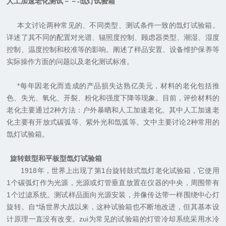
人工加速老化测试
－－-
氙灯试验箱
本文讨论两种常见的、不同类型、测试条件一致的氙灯试验箱。
详述了其不同的配置对光谱、辐照度控制、顾虑器类型、潮湿、湿度
控制、温度控制和校准等的影响。阐述了样品安置、设备维护保养等
实际操作方面的问题以及老化测试标准。
*每年因老化而造成的产品损失达熟亿美元，材料的老化包括推
色、失光、氧化、开裂、粉化和强度下降等现象。目前，评价材料的
老化主要通过
2
种方法：户外暴晒和人工加速老化。其中人工加速老
化主要有开放式碳弧等、紫外光和氙弧等。文中主要讨论
2
种常用的
氙灯试验箱。
旋转鼓型和平板型氙灯试验箱
1918
年，世界上出现了第
1
台旋转鼓式氙灯老化试验箱，它使用
1
个碳弧灯作为光源，光源或灯管垂直放置在仪器的中央，周围带有
1
个过滤系统。测试样品面向光源安装，并像传达带一样围绕中心灯
旋转。自*场世界大战以来，这种试验箱也不断地改进，但其基本设
计原理一直没有改变。zui为常见的试验箱的灯管冷却系统采用水冷