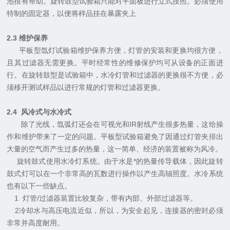
池很有帮助。旋转鼓型试验箱只能对平面板进行立式按照。必须使用
特制的固定器，以便将样品挂在暴露夹上
2.3
维护保养
平板型氙灯试验箱维护保养方便，灯管的安装和更换均很方便，
且其过滤器无需更换。平时经常性的维修保护均可从设备的正面进
行。在旋转鼓型是试验箱中，水冷灯管和过滤器的更换很不方便，必
须移开测试样品以进行常规的灯管和过滤器更换。
2.4
风冷式与水冷式
除了光线，氙弧灯还会在可视光和
IR
射线产生很多热量，这给操
作和维护带来了一定的问题。平板型试验箱避免了因通过灯管夹排出
大量的空气而产生过多的热量，这一简单、经济的装置被称为风冷。
旋转鼓式使用水冷灯系统。由于水是*的热量传导载体，因此旋转
鼓式灯可以在一个非常高的瓦数进行操作以产生高辐照度。水冷系统
也有以下一些缺点。
1
灯管
/
过滤器装置比较复杂，带有内部、外部过滤器等。
2
冷却水与高压电流近似，所以，为安全起见，连接器的密封必须
非常并高度耐用。