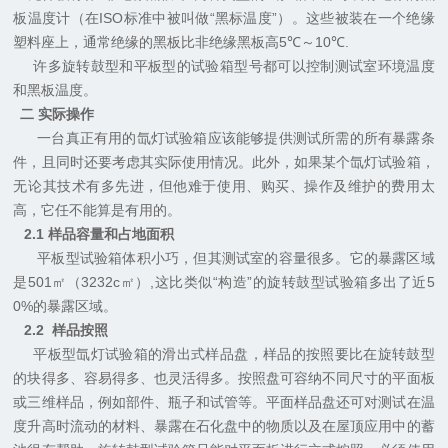
板温度计（在
ISO
标准中被叫做“黑标温度”）。这些被装在一个绝缘
塑料座上，通常绝缘的黑板比非绝缘黑板高
5
℃
～
10
℃
.
许多旋转鼓型和平板型的试验箱型号都可以控制测试室环境温度
和黑板温度。
二
实际操作
一台真正有用的氙灯试验箱应该能够提供测试所需的所有暴露条
件，且同时还要考虑其实际使用情况。此外，如果某个氙灯试验箱，
无论其技术有多先进，但他难于使用、购买、操作及维护的费用太
高，它任不能算是有用的。
2.1
样品容量和占地面积
平板型试验箱体积小巧，但其测试室的容量很多。它的暴露区域
是
501
㎡（
3232c
㎡
）,
这比类似“构造”的旋转鼓型试验箱多出了近
5
0%
的暴露区域。
2.2
样品按照
平板型氙灯试验箱的滑出式样品盘，样品的按照要比在旋转鼓型
的块得多、容易得多、也灵活得多。按照盘可容纳不同尺寸的平面板
或三维样品，例如部件、瓶子和试管等。平面样品盘还可对测试在温
度升高时流动的材料、暴露在石化盘中的物质以及在屋顶应用中的蓄