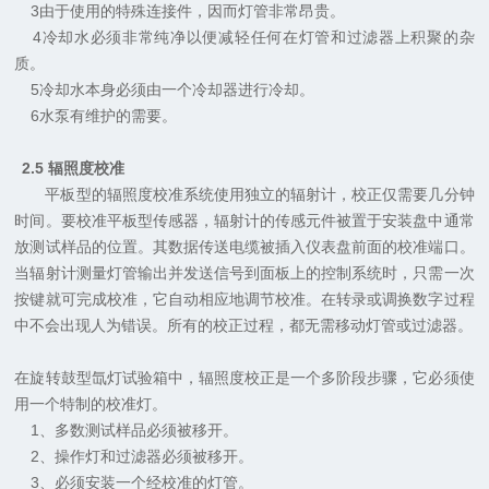
3
由于使用的特殊连接件，因而灯管非常昂贵。
4
冷却水必须非常纯净以便减轻任何在灯管和过滤器上积聚的杂
质。
5
冷却水本身必须由一个冷却器进行冷却。
6
水泵有维护的需要。
2.5
辐照度校准
平板型的辐照度校准系统使用独立的辐射计，校正仅需要几分钟
时间。要校准平板型传感器，辐射计的传感元件被置于安装盘中通常
放测试样品的位置。其数据传送电缆被插入仪表盘前面的校准端口。
当辐射计测量灯管输出并发送信号到面板上的控制系统时，只需一次
按键就可完成校准，它自动相应地调节校准。在转录或调换数字过程
中不会出现人为错误。所有的校正过程，都无需移动灯管或过滤器。
在旋转鼓型氙灯试验箱中，辐照度校正是一个多阶段步骤，它必须使
用一个特制的校准灯。
1
、多数测试样品必须被移开。
2
、操作灯和过滤器必须被移开。
3
、必须安装一个经校准的灯管。