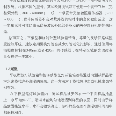
平板型和旋转鼓型试验箱通常装有
340nm
或
420nm
窄带辐照度控
制系统。根据不同的型号。某些欧洲测试箱可使用一个宽带
TUV
（完
整紫外线，
300
～
400nm
），或一个极宽带完整辐照度传感器（
280
～
800nm
）
.
宽带传感器不会对紫外线的相对小的变化做出反应，这
一非敏感性可能给由光谱短波紫外线部分驱动的关键降解机制带来问
题。
总而言之，平板型和旋转鼓型试验箱带有、等量的反馈回路辐照
度控制系统。建议定期更换灯管会减少灯管老化的影响。通过使用将
辐照度控制在
340nm
或者
420nm
的传感器，在特定区域的光谱改变
量会被进一步减小。
1.3
潮湿
平板型氙灯试验箱和旋转鼓型氙灯试验箱都能通过向测试样品喷
淋水来模拟户外潮湿的效果。这一方法对于模拟热冲击或机械腐蚀特
别有效。
在平板型氙灯试验箱内，测试样品被安装在一个平面样品托盘
上，水平倾斜
5
℃
。喷淋水能均匀地喷洒到样品的表面，同时由于样
品放置接近水平，水不会很块流走，使得样品在整个潮湿循环周期中
都保持潮湿。