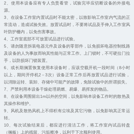
2、使用本设备应有专人负责看管，试验完毕应切断设备的外接电
源。
3、在设备工作室内置试品时不能太密，以致影响工作室内气流的正
常流动，造成试验失效。放置试品时，不要将试品及手伸入工作室风
叶防护栅内，以免伤害事故。
4、工作室底部不可放置试品进行试验。
5、请勿随意拆装电器元件及设备的零部件，以免损坏电器控制线路
及设备的人为事故而响其性能与正常工作。上门锁时，不可硬拉门拉
手，以防损坏门锁装置。
6、或长期搁置恢复使用本设备时，应该空载开机一段时间（8小时
以上，期间开停机2－3次）设备正常工作后再放置试品进行试验，
以消除运转、装卸、存储中可能产的故障，免除试验中的所谓损失。
7、严禁利用本设备干燥处理易燃、易爆、易挥发的物品。
8、在设备周围留出1m以外的空间，以免影响本设备工作时的散热及
其操作和维护。
9、风机及散热风机上不得积有尘埃及其它污物，以免影响其正常运
转。
10、每次试验结束后，都应进行清洁工作，将工作室内试品转盘
（搁板）上的残留、污垢擦净，以利于下次顺利使用。