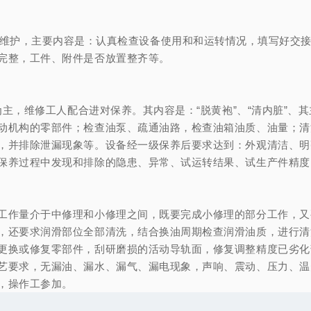
维护，主要内容是：认真检查设备使用和和运转情况，填写好交
完整，工件、附件是否放置整齐等。
为主，维修工人配合进对保养。其内容是：
“
脱黄袍
”
、
“
清内脏
”
、其
动机构的零部件；检查油泵、疏通油路，检查油箱油质、油量；清
，并排除泄漏现象等。设备经一级保养后要求达到：外观清洁、明
保养过程中发现和排除的隐患、异常、试运转结果、试生产件精度
作量介于中修理和小修理之间，既要完成小修理的部分工作，又
，还要求润滑部位全部清洗，结合换油周期检查润滑油质，进行清
更换或修复零部件，刮研磨损的活动导轨面，修复调整精度已劣化
艺要求，无漏油、漏水、漏气、漏电现象，声响、震动、压力、温
，操作工参加。