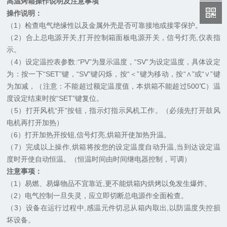
高温烤箱操作说明及注意事项
操作说明：
（1）检查电气绝缘性以及金属外壳是否可靠接地或接零保护。
（2）合上总电源开关,打开控制箱面板电源开关，信号灯亮,仪表指
示。
（4）设定温控表参数:“PV”为显示温度，“SV”为设定温度，具体设定
为：按一下“SET”键，“SV”键闪烁，按“＜”键为移动，按“∧”或“∨”键
为加减，（注意：不能超过额定温度值，本烘箱不能超过500℃）温
度设定结束时按“SET”键复位。
（5）打开风机“开”按钮，指示灯指示风机工作。（必须先打开鼓风
电机再打开加热）
（6）打开加热开按钮,信号灯亮,烘箱开使加热升温。
（7）完成以上操作,烘箱将按您的设定温度自动升温,当到达设定温
度时开使自动恒温。（恒温时间由时间继电器控制，可调）
注意事项：
（1）易燃、易爆物品不宜靠近,更不能烘箱内烘烤以免发生爆炸。
（2）电气控制一旦失灵，应立即切断总电源作全面检查。
（3）设备在运行过程中,感温元件切忌从箱内取出,以防温度失控损
坏设备。