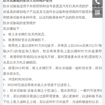
防水试验箱的使用方法和维护使用
防水试验箱适用于外部照明和信号装置及汽车灯具外壳防护，能够提
供逼真的模拟电子产品及其元器件在运输和使用期间可能受到的淋水
和喷淋试验等各种环境。以达到检测各种产品的防水性能。
防水试验箱的使用维护
其步骤如下：
a、将入水水阀打在关闭状态。
b、将透明软管左右两侧拆下。
c、将黑色上盖以逆时针方向Q旋开，并将其上拉10cm后将2公斤/每
瓶(4斤)的海盐倒入瓶内，然后再将黑色上盖以顺时针方向旋紧即
可，将透明软管锁回(出水端先不锁，届时需接废水排水管)需按照入
水及出水方向正确锁回。
d、静置24小时候，将入水阀打开，将出水端接ㄧ临时排水管，排到
废水排水孔。
e、冲洗时间30分钟。
f：30分钟完成后再将水箱入水管接于过滤管上。
G： 防水试验箱 设备左侧之小型滤心，视水质而定；一般约可使用6
个月，若以肉眼目视滤心过脏即需更换。滤心更换时，以滤杯板手由
下往上套入滤杯之上端，后以反时针方向旋开，当滤杯被旋松以后，