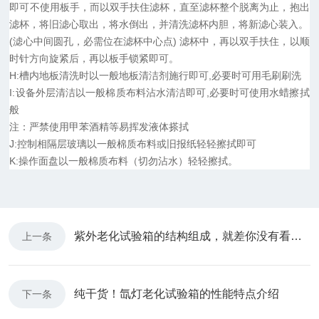
即可不使用板手，而以双手扶住滤杯，直至滤杯整个脱离为止，抱出
滤杯，将旧滤心取出，将水倒出，并清洗滤杯内胆，将新滤心装入。
(滤心中间圆孔，必需位在滤杯中心点) 滤杯中，再以双手扶住，以顺
时针方向旋紧后，再以板手锁紧即可。
H:槽内地板清洗时以一般地板清洁剂施行即可,必要时可用毛刷刷洗
I:设备外层清洁以一般棉质布料沾水清洁即可,必要时可使用水蜡擦拭
般
注：严禁使用甲苯酒精等易挥发液体搽拭
J:控制相隔层玻璃以一般棉质布料或旧报纸轻轻擦拭即可
K:操作面盘以一般棉质布料（切勿沾水）轻轻擦拭。
紫外老化试验箱的结构组成，就差你没有看过了
上一条
纯干货！氙灯老化试验箱的性能特点介绍
下一条