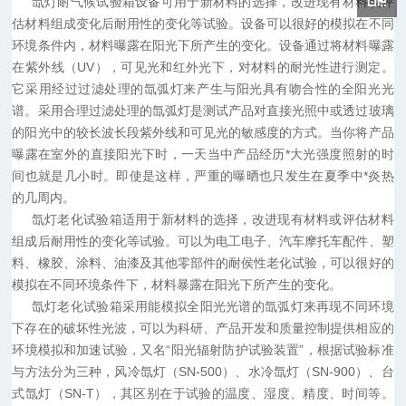
氙灯耐气候试验箱
设备可用于新材料的选择，改进现有材料或评
估材料组成变化后耐用性的变化等试验。设备可以很好的模拟在不同
环境条件内，材料曝露在阳光下所产生的变化。设备通过将材料曝露
在紫外线（UV），可见光和红外光下，对材料的耐光性进行测定。
它采用经过过滤处理的氙弧灯来产生与阳光具有吻合性的全阳光光
谱。采用合理过滤处理的氙弧灯是测试产品对直接光照中或透过玻璃
的阳光中的较长波长段紫外线和可见光的敏感度的方式。当你将产品
曝露在室外的直接阳光下时，一天当中产品经历*大光强度照射的时
间也就是几小时。即使是这样，严重的曝晒也只发生在夏季中*炎热
的几周内。
氙灯老化试验箱
适用于新材料的选择，改进现有材料或评估材料
组成后耐用性的变化等试验。可以为电工电子、汽车摩托车配件、塑
料、橡胶、涂料、油漆及其他零部件的耐侯性老化试验，可以很好的
模拟在不同环境条件下，材料暴露在阳光下所产生的变化。
氙灯老化试验箱采用能模拟全阳光光谱的氙弧灯来再现不同环境
下存在的破坏性光波，可以为科研、产品开发和质量控制提供相应的
环境模拟和加速试验，又名“阳光辐射防护试验装置”，根据试验标准
与方法分为三种，风冷氙灯（SN-500）、水冷氙灯（SN-900）、台
式氙灯（
SN-
T），其区别在于试验的温度、湿度、精度、时间等。